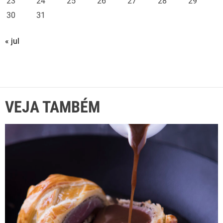
23
24
25
26
27
28
29
30
31
« jul
VEJA TAMBÉM