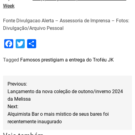
Week
Fonte Divulgacao Alerta – Assessoria de Imprensa – Fotos:
Divulgação/Arquivo Pessoal
F
T
S
a
w
h
Tagged
Famosos prestigiam a entrega do Troféu JK
c
i
a
e
t
r
b
t
e
N
Previous:
o
e
Lançamento da nova coleção de outono/inverno 2024
a
o
r
da Melissa
Next:
k
v
Alquimista Bar o mais místico de seus bares foi
recentemente inaugurado
e