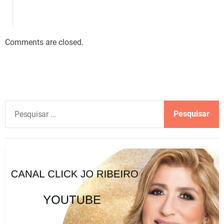
Comments are closed.
P
e
s
q
u
i
s
a
r
p