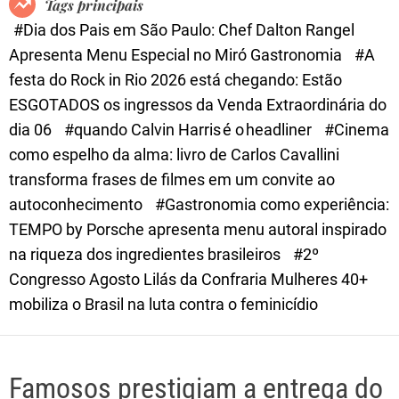
Tags principais
d
#Dia dos Pais em São Paulo: Chef Dalton Rangel
e
Apresenta Menu Especial no Miró Gastronomia
#A
festa do Rock in Rio 2026 está chegando: Estão
ESGOTADOS os ingressos da Venda Extraordinária do
dia 06
#quando Calvin Harris é o headliner
#Cinema
como espelho da alma: livro de Carlos Cavallini
transforma frases de filmes em um convite ao
autoconhecimento
#Gastronomia como experiência:
TEMPO by Porsche apresenta menu autoral inspirado
na riqueza dos ingredientes brasileiros
#2º
Congresso Agosto Lilás da Confraria Mulheres 40+
mobiliza o Brasil na luta contra o feminicídio
Famosos prestigiam a entrega do