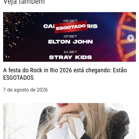
Veja também
g
a
ç
ã
o
A festa do Rock in Rio 2026 está chegando: Estão
ESGOTADOS
d
7 de agosto de 2026
e
P
o