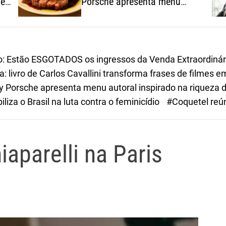
 em
Porsche apresenta menu
autoral inspirado na riqueza
dos ingredientes brasileiros
o: Estão ESGOTADOS os ingressos da Venda Extraordinár
 livro de Carlos Cavallini transforma frases de filmes
Porsche apresenta menu autoral inspirado na riqueza do
iza o Brasil na luta contra o feminicídio
#Coquetel reún
iaparelli na Paris