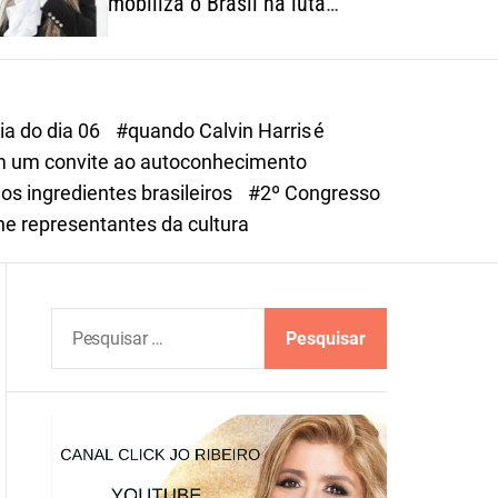
mobiliza o Brasil na luta
o
contra o feminicídio
r
m
o
d
ia do dia 06
#quando Calvin Harris é
e
 em um convite ao autoconhecimento
s ingredientes brasileiros
#2º Congresso
e representantes da cultura
P
e
s
q
u
i
s