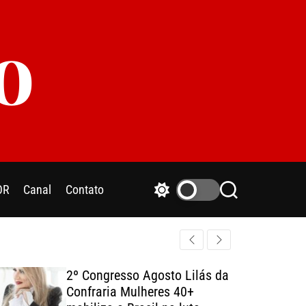
o
OR
Canal
Contato
S
S
w
e
i
a
t
r
c
c
h
h
2º Congresso Agosto Lilás da
c
Confraria Mulheres 40+
o
l