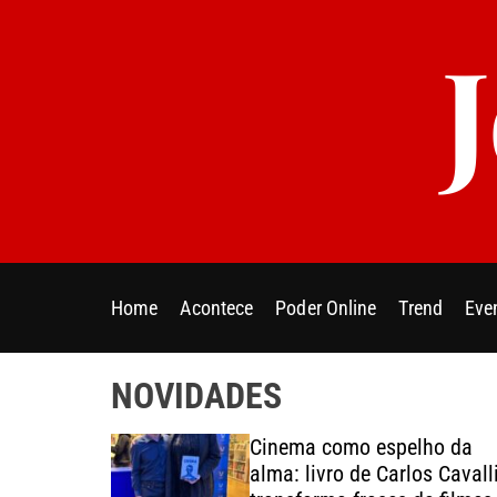
S
k
i
p
t
o
c
o
n
t
e
Home
Acontece
Poder Online
Trend
Eve
n
t
NOVIDADES
Rio 2026
Cinema como espelho da
ão
alma: livro de Carlos Cavall