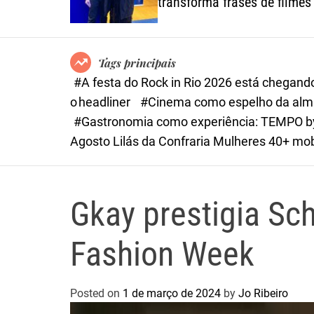
transforma frases de filmes
um convite ao
autoconhecimento
Tags principais
#A festa do Rock in Rio 2026 está chegand
o headliner
#Cinema como espelho da alma:
#Gastronomia como experiência: TEMPO by 
Agosto Lilás da Confraria Mulheres 40+ mobil
Gkay prestigia Sch
Fashion Week
Posted on
1 de março de 2024
by
Jo Ribeiro