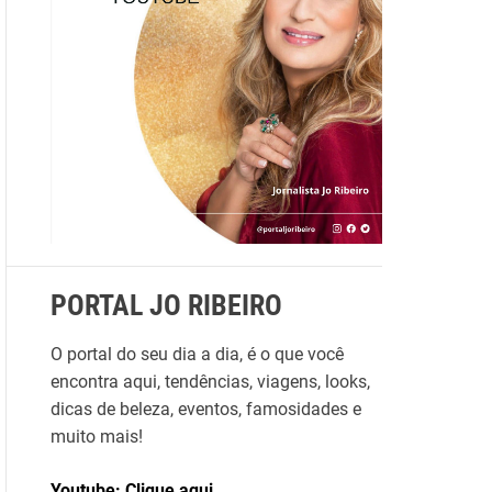
a
r
p
o
r
:
PORTAL JO RIBEIRO
O portal do seu dia a dia, é o que você
encontra aqui, tendências, viagens, looks,
dicas de beleza, eventos, famosidades e
muito mais!
Youtube: Clique aqui