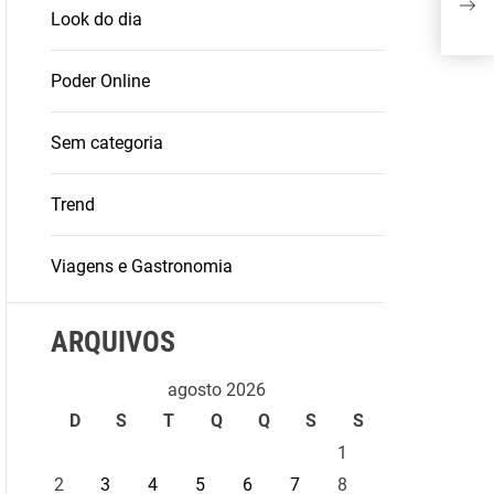
Look do dia
a P
Poder Online
Sem categoria
Trend
Viagens e Gastronomia
ARQUIVOS
agosto 2026
D
S
T
Q
Q
S
S
1
2
3
4
5
6
7
8