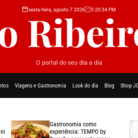
sexta-feira, agosto 7 2026
5
:
20
:
36
PM
Jo Ribeir
O portal do seu dia a dia
ntos
Viagens e Gastronomia
Look do dia
Blog
Shop J
Gastronomia como
ini
experiência: TEMPO by