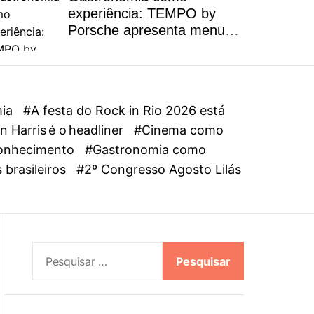
l
experiência: TEMPO by
o
Porsche apresenta menu
r
autoral inspirado na riqueza
m
dos ingredientes brasileiros
o
d
e
mia
#A festa do Rock in Rio 2026 está
 Harris é o headliner
#Cinema como
oconhecimento
#Gastronomia como
 brasileiros
#2º Congresso Agosto Lilás
P
e
s
q