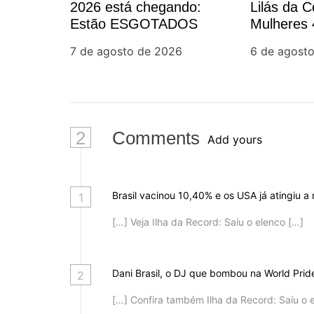
2026 está chegando:
Lilás da C
Estão ESGOTADOS
Mulheres 
o
Brasil na 
7 de agosto de 2026
6 de agost
feminicídi
d
e
P
2
Comments
Add yours
o
s
Brasil vacinou 10,40% e os USA já atingiu a
1
[…] Veja Ilha da Record: Saíu o elenco […]
t
Dani Brasil, o DJ que bombou na World Pri
2
[…] Confira também Ilha da Record: Saíu o 