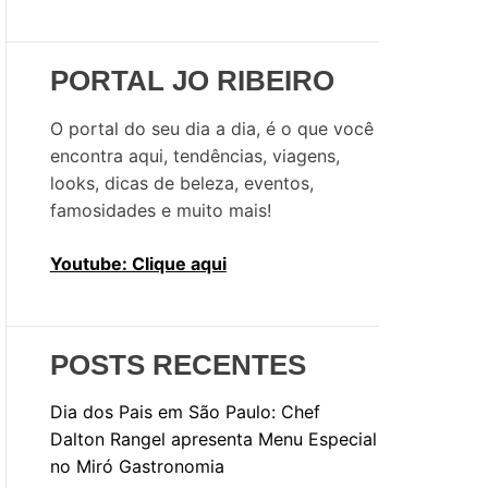
u
i
s
PORTAL JO RIBEIRO
a
r
O portal do seu dia a dia, é o que você
p
encontra aqui, tendências, viagens,
o
looks, dicas de beleza, eventos,
r
famosidades e muito mais!
:
Youtube: Clique aqui
POSTS RECENTES
Dia dos Pais em São Paulo: Chef
Dalton Rangel apresenta Menu Especial
no Miró Gastronomia