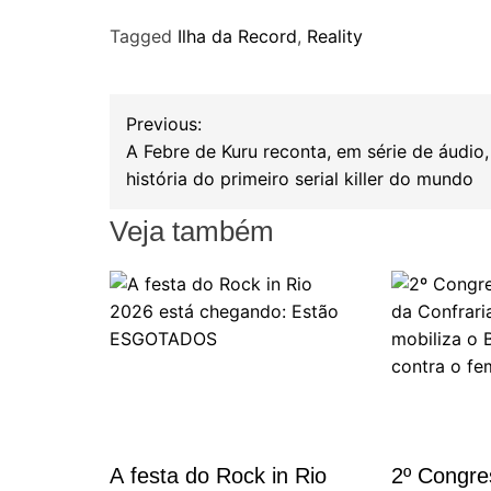
a
w
h
Tagged
Ilha da Record
,
Reality
c
i
a
e
t
r
b
t
e
N
Previous:
o
e
A Febre de Kuru reconta, em série de áudio,
a
o
r
história do primeiro serial killer do mundo
k
v
Veja também
e
g
a
ç
A festa do Rock in Rio
2º Congre
ã