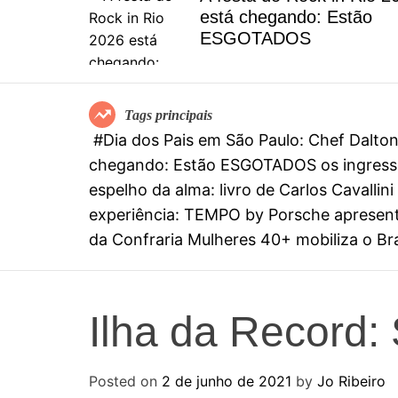
el
está chegando: Estão
special
ESGOTADOS
mia
Tags principais
#Dia dos Pais em São Paulo: Chef Dalt
chegando: Estão ESGOTADOS os ingresso
espelho da alma: livro de Carlos Cavall
experiência: TEMPO by Porsche apresenta
da Confraria Mulheres 40+ mobiliza o Bras
Ilha da Record:
Posted on
2 de junho de 2021
by
Jo Ribeiro