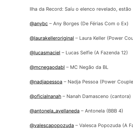
Ilha da Record: Saíu o elenco revelado, estã
@anybc
– Any Borges (De Férias Com o Ex)
@laurakelleroriginal
– Laura Keller (Power Cou
@lucasmaciel
– Lucas Selfie (A Fazenda 12)
@mcnegaodabl
– MC Negão da BL
@nadjapessoa
– Nadja Pessoa (Power Couple
@oficialnanah
– Nanah Damasceno (cantora)
@antonela_avellaneda
– Antonela (BBB 4)
@valescapopozuda
– Valesca Popozuda (A F