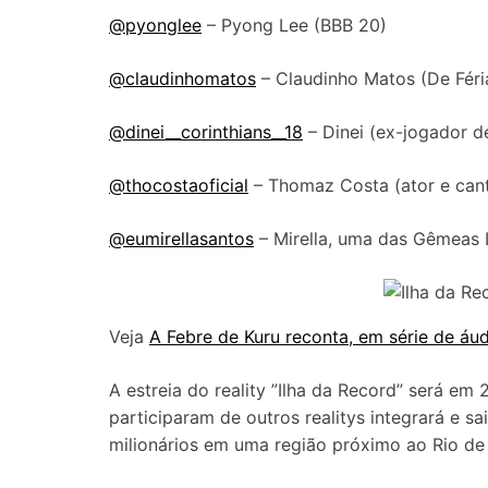
@pyonglee
– Pyong Lee (BBB 20)
@claudinhomatos
– Claudinho Matos (De Fér
@dinei__corinthians__18
– Dinei (ex-jogador d
@thocostaoficial
– Thomaz Costa (ator e can
@eumirellasantos
– Mirella, uma das Gêmeas
Veja
A Febre de Kuru reconta, em série de áudi
A estreia do reality ”Ilha da Record” será em 
participaram de outros realitys integrará e s
milionários em uma região próximo ao Rio de