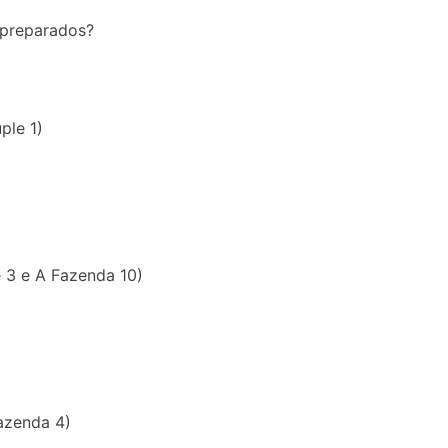
o preparados?
ple 1)
 3 e A Fazenda 10)
azenda 4)