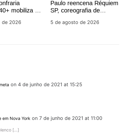
onfraria
Paulo reencena Réquiem
40+ mobiliza o
SP, coreografia de
luta contra o
Alejandro Ahmed,
o de 2026
5 de agosto de 2026
o
sucesso em 2025
on 4 de junho de 2021 at 15:25
 meta
on 7 de junho de 2021 at 11:00
de em Nova York
elenco […]