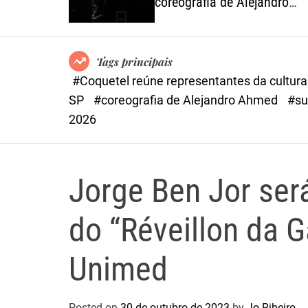
São Paulo
coreografia de Alejandro
Ahmed, sucesso em 2025
Tags principais
#Coquetel reúne representantes da cultur
SP
#coreografia de Alejandro Ahmed
#su
2026
Jorge Ben Jor ser
do “Réveillon da 
Unimed
Posted on
30 de outubro de 2023
by
Jo Ribeiro