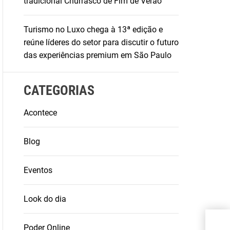
tradicional Churrasco de Fim de Verão
Turismo no Luxo chega à 13ª edição e
reúne líderes do setor para discutir o futuro
das experiências premium em São Paulo
CATEGORIAS
Acontece
Blog
Eventos
Look do dia
Regi
São 
Poder Online