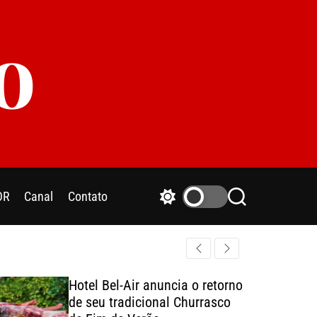
o
OR
Canal
Contato
S
S
w
e
i
a
t
r
c
c
h
h
Hotel Bel-Air anuncia o retorno
c
de seu tradicional Churrasco
o
l