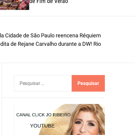
de Fim de Verão
o
r
m
o
d
da Cidade de São Paulo reencena Réquiem
e
ita de Rejane Carvalho durante a DW! Rio
P
e
s
q
u
i
s
a