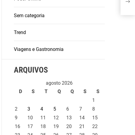
Con
Sem categoria
Trend
Viagens e Gastronomia
ARQUIVOS
agosto 2026
D
S
T
Q
Q
S
S
1
2
3
4
5
6
7
8
9
10
11
12
13
14
15
16
17
18
19
20
21
22