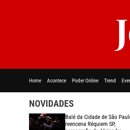
S
k
i
p
t
o
c
o
n
t
e
Home
Acontece
Poder Online
Trend
Eve
n
t
NOVIDADES
esentantes
Balé da Cidade de São Paul
ica e da
reencena Réquiem SP,