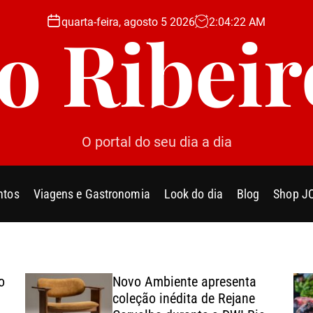
quarta-feira, agosto 5 2026
2
:
04
:
22
AM
Jo Ribeir
O portal do seu dia a dia
ntos
Viagens e Gastronomia
Look do dia
Blog
Shop J
o
Novo Ambiente apresenta
coleção inédita de Rejane