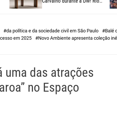
Carvalho durante a DW! Rio
2026
a
#da política e da sociedade civil em São Paulo
#Balé 
cesso em 2025
#Novo Ambiente apresenta coleção inéd
á uma das atrações
Garoa” no Espaço