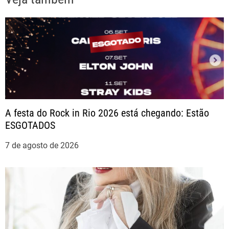
g
a
ç
ã
A festa do Rock in Rio 2026 está chegando: Estão
o
ESGOTADOS
d
7 de agosto de 2026
e
P
o