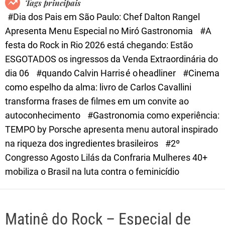
Tags principais
d
#Dia dos Pais em São Paulo: Chef Dalton Rangel
e
Apresenta Menu Especial no Miró Gastronomia
#A
festa do Rock in Rio 2026 está chegando: Estão
ESGOTADOS os ingressos da Venda Extraordinária do
dia 06
#quando Calvin Harris é o headliner
#Cinema
como espelho da alma: livro de Carlos Cavallini
transforma frases de filmes em um convite ao
autoconhecimento
#Gastronomia como experiência:
TEMPO by Porsche apresenta menu autoral inspirado
na riqueza dos ingredientes brasileiros
#2º
Congresso Agosto Lilás da Confraria Mulheres 40+
mobiliza o Brasil na luta contra o feminicídio
Matinê do Rock – Especial de