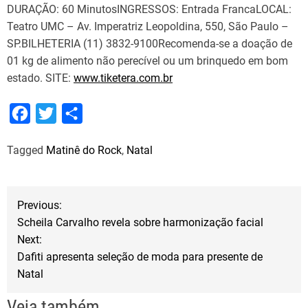
DURAÇÃO: 60 MinutosINGRESSOS: Entrada FrancaLOCAL:
Teatro UMC – Av. Imperatriz Leopoldina, 550, São Paulo –
SP.BILHETERIA (11) 3832-9100Recomenda-se a doação de
01 kg de alimento não perecível ou um brinquedo em bom
estado. SITE:
www.tiketera.com.br
F
T
S
a
w
h
Tagged
Matinê do Rock
,
Natal
c
i
a
e
t
r
b
t
e
N
Previous:
o
e
Scheila Carvalho revela sobre harmonização facial
a
o
r
Next:
Dafiti apresenta seleção de moda para presente de
k
v
Natal
e
Veja também