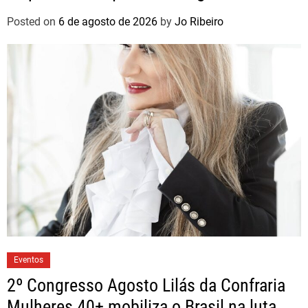
brasileiros
Posted on
6 de agosto de 2026
by
Jo Ribeiro
Eventos
2º Congresso Agosto Lilás da Confraria
Mulheres 40+ mobiliza o Brasil na luta