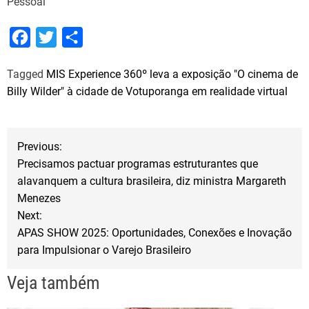
Pessoal
F
T
S
a
w
h
Tagged
MIS Experience 360º leva a exposição "O cinema de
c
i
a
Billy Wilder" à cidade de Votuporanga em realidade virtual
e
t
r
b
t
e
N
o
e
Previous:
o
r
Precisamos pactuar programas estruturantes que
a
alavanquem a cultura brasileira, diz ministra Margareth
k
Menezes
v
Next:
APAS SHOW 2025: Oportunidades, Conexões e Inovação
e
para Impulsionar o Varejo Brasileiro
g
Veja também
a