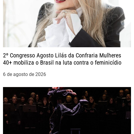
ç
ã
o
2º Congresso Agosto Lilás da Confraria Mulheres
d
40+ mobiliza o Brasil na luta contra o feminicídio
e
6 de agosto de 2026
P
o
s
t