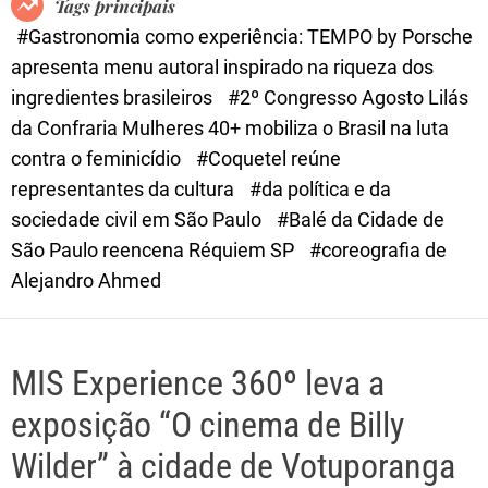
Tags principais
d
#Gastronomia como experiência: TEMPO by Porsche
e
apresenta menu autoral inspirado na riqueza dos
ingredientes brasileiros
#2º Congresso Agosto Lilás
da Confraria Mulheres 40+ mobiliza o Brasil na luta
contra o feminicídio
#Coquetel reúne
representantes da cultura
#da política e da
sociedade civil em São Paulo
#Balé da Cidade de
São Paulo reencena Réquiem SP
#coreografia de
Alejandro Ahmed
MIS Experience 360º leva a
exposição “O cinema de Billy
Wilder” à cidade de Votuporanga