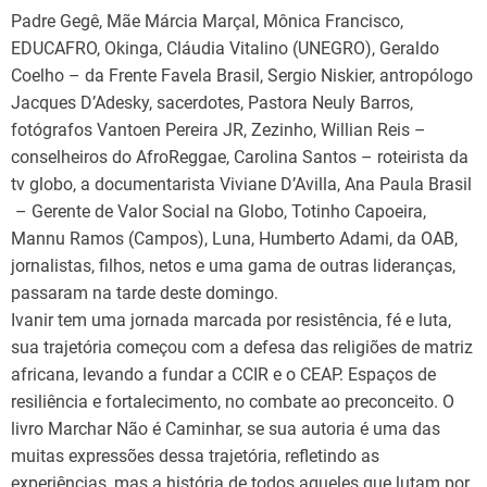
Padre Gegê, Mãe Márcia Marçal, Mônica Francisco,
EDUCAFRO, Okinga, Cláudia Vitalino (UNEGRO), Geraldo
Coelho – da Frente Favela Brasil, Sergio Niskier, antropólogo
Jacques D’Adesky, sacerdotes, Pastora Neuly Barros,
fotógrafos Vantoen Pereira JR, Zezinho, Willian Reis –
conselheiros do AfroReggae, Carolina Santos – roteirista da
tv globo, a documentarista Viviane D’Avilla, Ana Paula Brasil
– Gerente de Valor Social na Globo, Totinho Capoeira,
Mannu Ramos (Campos), Luna, Humberto Adami, da OAB,
jornalistas, filhos, netos e uma gama de outras lideranças,
passaram na tarde deste domingo.
Ivanir tem uma jornada marcada por resistência, fé e luta,
sua trajetória começou com a defesa das religiões de matriz
africana, levando a fundar a CCIR e o CEAP. Espaços de
resiliência e fortalecimento, no combate ao preconceito. O
livro Marchar Não é Caminhar, se sua autoria é uma das
muitas expressões dessa trajetória, refletindo as
experiências, mas a história de todos aqueles que lutam por