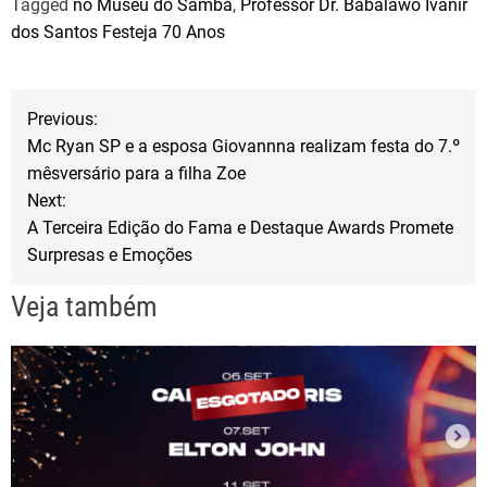
Tagged
no Museu do Samba
,
Professor Dr. Babalawô Ivanir
c
i
a
dos Santos Festeja 70 Anos
e
t
r
b
t
e
N
o
e
Previous:
o
r
Mc Ryan SP e a esposa Giovannna realizam festa do 7.º
a
mêsversário para a filha Zoe
k
Next:
v
A Terceira Edição do Fama e Destaque Awards Promete
Surpresas e Emoções
e
Veja também
g
a
ç
ã