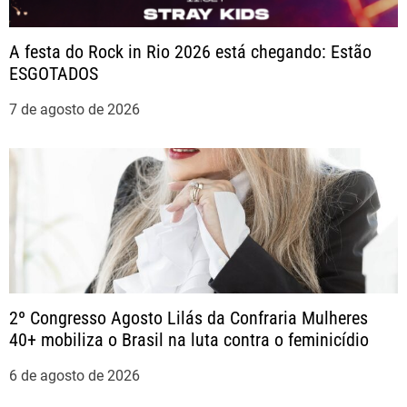
o
A festa do Rock in Rio 2026 está chegando: Estão
ESGOTADOS
d
7 de agosto de 2026
e
P
o
s
t
2º Congresso Agosto Lilás da Confraria Mulheres
40+ mobiliza o Brasil na luta contra o feminicídio
6 de agosto de 2026