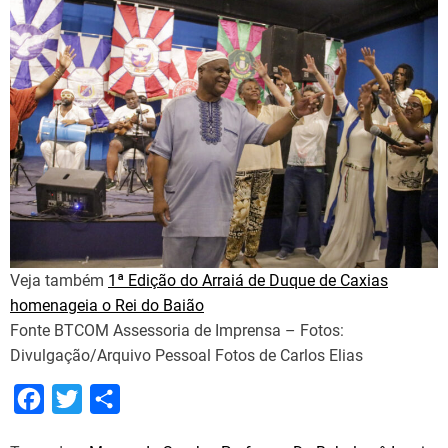
Veja também
1ª Edição do Arraiá de Duque de Caxias
homenageia o Rei do Baião
Fonte BTCOM Assessoria de Imprensa – Fotos:
Divulgação/Arquivo Pessoal Fotos de Carlos Elias
F
T
S
a
w
h