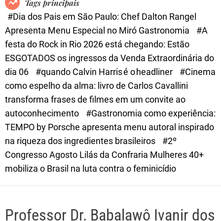
Tags principais
d
#Dia dos Pais em São Paulo: Chef Dalton Rangel
e
Apresenta Menu Especial no Miró Gastronomia
#A
festa do Rock in Rio 2026 está chegando: Estão
ESGOTADOS os ingressos da Venda Extraordinária do
dia 06
#quando Calvin Harris é o headliner
#Cinema
como espelho da alma: livro de Carlos Cavallini
transforma frases de filmes em um convite ao
autoconhecimento
#Gastronomia como experiência:
TEMPO by Porsche apresenta menu autoral inspirado
na riqueza dos ingredientes brasileiros
#2º
Congresso Agosto Lilás da Confraria Mulheres 40+
mobiliza o Brasil na luta contra o feminicídio
Professor Dr. Babalawô Ivanir dos