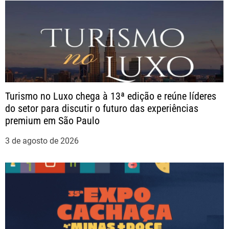
P
o
s
t
Turismo no Luxo chega à 13ª edição e reúne líderes
do setor para discutir o futuro das experiências
premium em São Paulo
3 de agosto de 2026