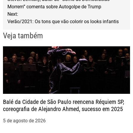
a
o
r
Morrem” comenta sobre Autogolpe de Trump
Next:
k
v
Verão/2021: Os tons que vão colorir os looks infantis
e
Veja também
g
a
ç
ã
Balé da Cidade de São Paulo reencena Réquiem SP,
o
coreografia de Alejandro Ahmed, sucesso em 2025
d
5 de agosto de 2026
e