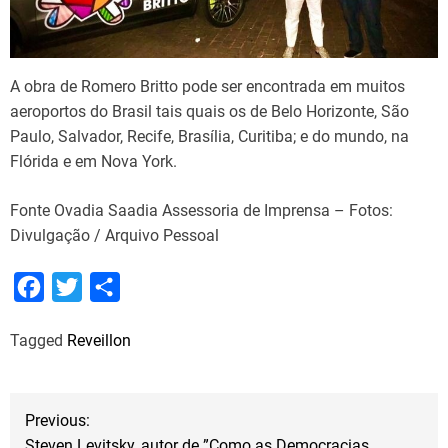
A obra de Romero Britto pode ser encontrada em muitos
aeroportos do Brasil tais quais os de Belo Horizonte, São
Paulo, Salvador, Recife, Brasília, Curitiba; e do mundo, na
Flórida e em Nova York.
Fonte Ovadia Saadia Assessoria de Imprensa – Fotos:
Divulgação / Arquivo Pessoal
F
T
S
a
w
h
Tagged
Reveillon
c
i
a
e
t
r
b
t
e
N
Previous:
o
e
Steven Levitsky, autor de ”Como as Democracias