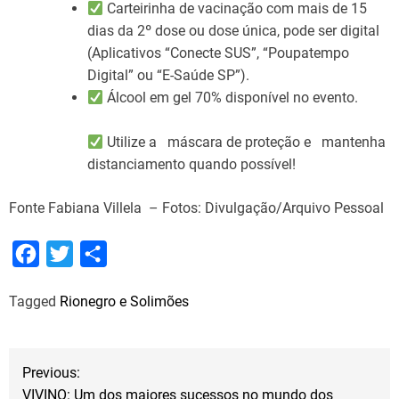
Carteirinha de vacinação com mais de 15
dias da 2º dose ou dose única, pode ser digital
(Aplicativos “Conecte SUS”, “Poupatempo
Digital” ou “E-Saúde SP”).
Álcool em gel 70% disponível no evento.
Utilize a máscara de proteção e mantenha
distanciamento quando possível!
Fonte Fabiana Villela – Fotos: Divulgação/Arquivo Pessoal
F
T
S
a
w
h
Tagged
Rionegro e Solimões
c
i
a
e
t
r
b
t
e
N
Previous:
o
e
VIVINO: Um dos maiores sucessos no mundo dos