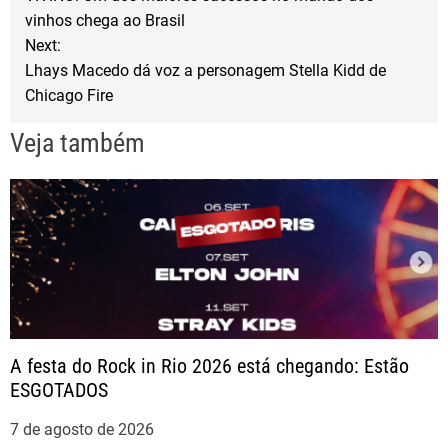
a
o
r
vinhos chega ao Brasil
Next:
k
v
Lhays Macedo dá voz a personagem Stella Kidd de
Chicago Fire
e
Veja também
g
a
ç
ã
o
A festa do Rock in Rio 2026 está chegando: Estão
ESGOTADOS
d
7 de agosto de 2026
e