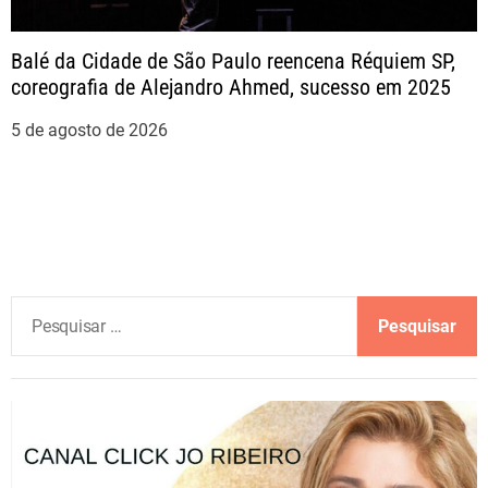
Balé da Cidade de São Paulo reencena Réquiem SP,
coreografia de Alejandro Ahmed, sucesso em 2025
5 de agosto de 2026
P
e
s
q
u
i
s