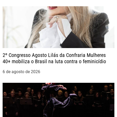
P
o
s
t
2º Congresso Agosto Lilás da Confraria Mulheres
40+ mobiliza o Brasil na luta contra o feminicídio
6 de agosto de 2026