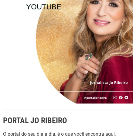
a
r
p
o
r
:
PORTAL JO RIBEIRO
O portal do seu dia a dia, é o que você encontra aqui,