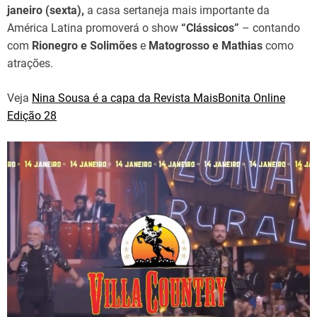
janeiro (sexta),
a casa sertaneja mais importante da
América Latina promoverá o show
“Clássicos”
– contando
com
Rionegro e Solimões
e
Matogrosso e Mathias
como
atrações.
Veja
Nina Sousa é a capa da Revista MaisBonita Online
Edição 28