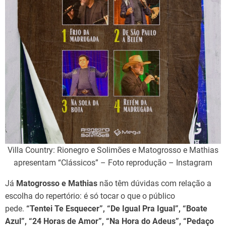
Villa Country: Rionegro e Solimões e Matogrosso e Mathias
apresentam “Clássicos” – Foto reprodução – Instagram
Já
Matogrosso e Mathias
não têm dúvidas com relação a
escolha do repertório: é só tocar o que o público
pede.
“Tentei Te Esquecer”, “De Igual Pra Igual”, “Boate
Azul”, “24 Horas de Amor”, “Na Hora do Adeus”, “Pedaço