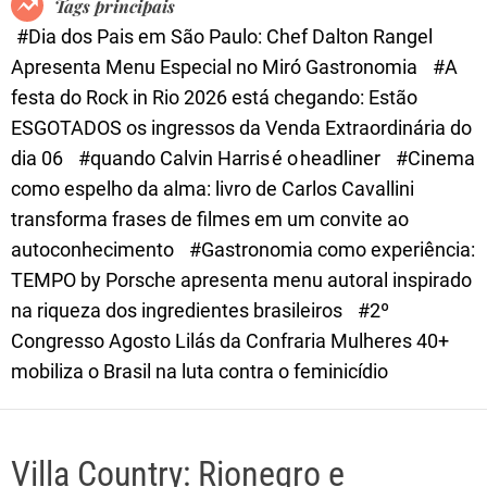
Tags principais
d
#Dia dos Pais em São Paulo: Chef Dalton Rangel
e
Apresenta Menu Especial no Miró Gastronomia
#A
festa do Rock in Rio 2026 está chegando: Estão
ESGOTADOS os ingressos da Venda Extraordinária do
dia 06
#quando Calvin Harris é o headliner
#Cinema
como espelho da alma: livro de Carlos Cavallini
transforma frases de filmes em um convite ao
autoconhecimento
#Gastronomia como experiência:
TEMPO by Porsche apresenta menu autoral inspirado
na riqueza dos ingredientes brasileiros
#2º
Congresso Agosto Lilás da Confraria Mulheres 40+
mobiliza o Brasil na luta contra o feminicídio
Villa Country: Rionegro e