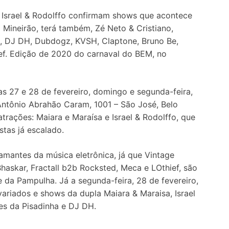
 Israel & Rodolffo confirmam shows que acontece
 Mineirão, terá também, Zé Neto & Cristiano,
ha, DJ DH, Dubdogz, KVSH, Claptone, Bruno Be,
ief. Edição de 2020 do carnaval do BEM, no
s 27 e 28 de fevereiro, domingo e segunda-feira,
Antônio Abrahão Caram, 1001 – São José, Belo
trações: Maiara e Maraísa e Israel & Rodolffo, que
tas já escalado.
amantes da música eletrônica, já que Vintage
haskar, Fractall b2b Rocksted, Meca e LOthief, são
da Pampulha. Já a segunda-feira, 28 de fevereiro,
 variados e shows da dupla Maiara & Maraisa, Israel
ões da Pisadinha e DJ DH.