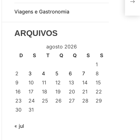
Cov
Viagens e Gastronomia
ARQUIVOS
agosto 2026
D
S
T
Q
Q
S
S
1
2
3
4
5
6
7
8
9
10
11
12
13
14
15
16
17
18
19
20
21
22
23
24
25
26
27
28
29
30
31
« jul