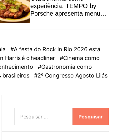
l
experiência: TEMPO by
o
Porsche apresenta menu
r
autoral inspirado na riqueza
m
dos ingredientes brasileiros
o
d
e
mia
#A festa do Rock in Rio 2026 está
 Harris é o headliner
#Cinema como
oconhecimento
#Gastronomia como
 brasileiros
#2º Congresso Agosto Lilás
P
e
s
q