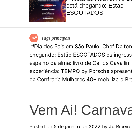
el
está chegando: Estão
special
ESGOTADOS
mia
Tags principais
#Dia dos Pais em São Paulo: Chef Dalt
chegando: Estão ESGOTADOS os ingresso
espelho da alma: livro de Carlos Cavall
experiência: TEMPO by Porsche apresenta
da Confraria Mulheres 40+ mobiliza o Bras
Vem Ai! Carnav
Posted on
5 de janeiro de 2022
by
Jo Ribeiro