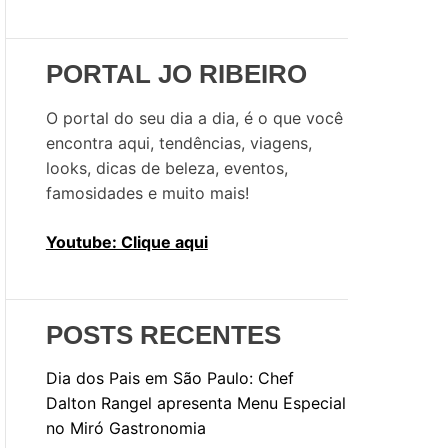
u
i
s
PORTAL JO RIBEIRO
a
r
O portal do seu dia a dia, é o que você
p
encontra aqui, tendências, viagens,
o
looks, dicas de beleza, eventos,
r
famosidades e muito mais!
:
Youtube: Clique aqui
POSTS RECENTES
Dia dos Pais em São Paulo: Chef
Dalton Rangel apresenta Menu Especial
no Miró Gastronomia