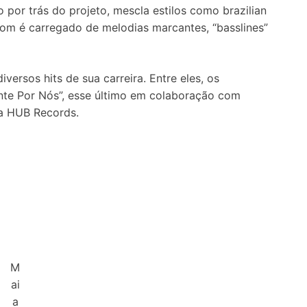
o por trás do projeto, mescla estilos como brazilian
som é carregado de melodias marcantes, “basslines”
versos hits de sua carreira. Entre eles, os
ante Por Nós”, esse último em colaboração com
la HUB Records.
M
ai
a