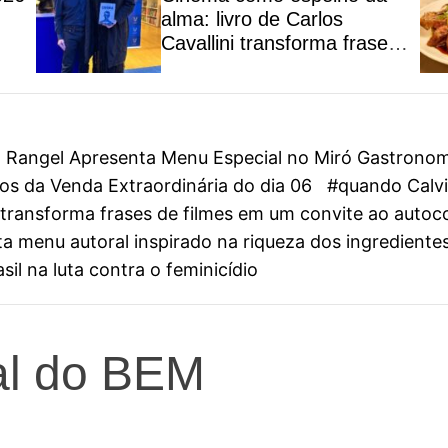
alma: livro de Carlos
Cavallini transforma frases
de filmes em um convite ao
autoconhecimento
on Rangel Apresenta Menu Especial no Miró Gastrono
s da Venda Extraordinária do dia 06
#quando Calvin
ini transforma frases de filmes em um convite ao aut
 menu autoral inspirado na riqueza dos ingredientes
il na luta contra o feminicídio
al do BEM