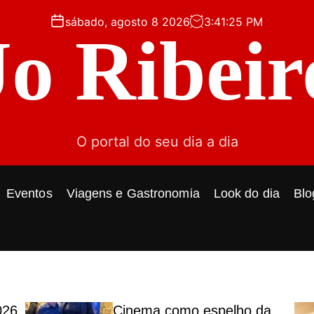
sábado, agosto 8 2026
3
:
41
:
27
PM
Jo Ribeir
O portal do seu dia a dia
Eventos
Viagens e Gastronomia
Look do dia
Blo
026
Cinema como espelho da