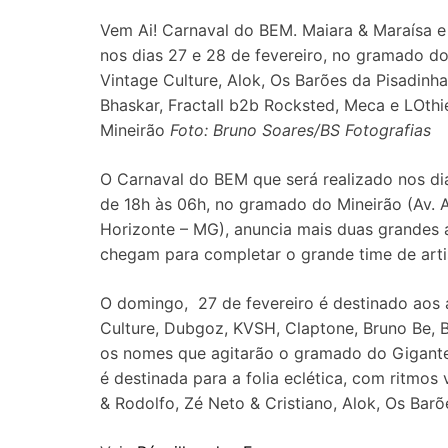
Vem Ai! Carnaval do BEM. Maiara & Maraísa e
nos dias 27 e 28 de fevereiro, no gramado do
Vintage Culture, Alok, Os Barões da Pisadin
Bhaskar, Fractall b2b Rocksted, Meca e LOth
Mineirão
Foto: Bruno Soares/BS Fotografias
O Carnaval do BEM que será realizado nos dia
de 18h às 06h, no gramado do Mineirão (Av. 
Horizonte – MG), anuncia mais duas grandes a
chegam para completar o grande time de artis
O domingo, 27 de fevereiro é destinado aos 
Culture, Dubgoz, KVSH, Claptone, Bruno Be, B
os nomes que agitarão o gramado do Gigante 
é destinada para a folia eclética, com ritmos
& Rodolfo, Zé Neto & Cristiano, Alok, Os Bar