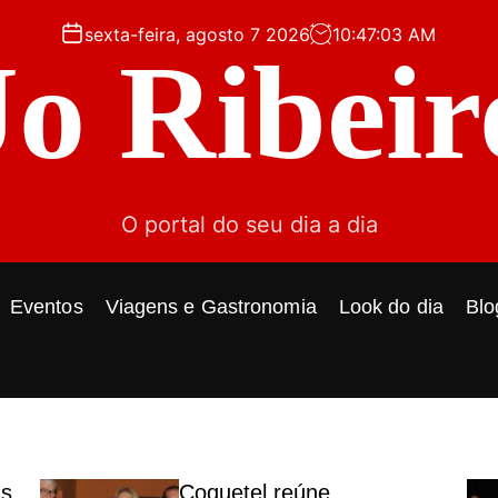
sexta-feira, agosto 7 2026
10
:
47
:
05
AM
Jo Ribeir
O portal do seu dia a dia
Eventos
Viagens e Gastronomia
Look do dia
Blo
ás
Coquetel reúne