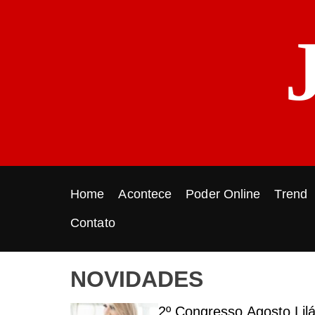
S
k
i
p
t
o
c
o
n
t
e
Home
Acontece
Poder Online
Trend
n
t
Contato
NOVIDADES
o
2º Congresso Agosto Lil