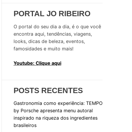
i
s
PORTAL JO RIBEIRO
a
r
O portal do seu dia a dia, é o que você
p
encontra aqui, tendências, viagens,
o
looks, dicas de beleza, eventos,
r
famosidades e muito mais!
:
Youtube: Clique aqui
POSTS RECENTES
Gastronomia como experiência: TEMPO
by Porsche apresenta menu autoral
inspirado na riqueza dos ingredientes
brasileiros