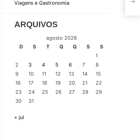
Viagens e Gastronomia
mod
ARQUIVOS
agosto 2026
D
S
T
Q
Q
S
S
1
2
3
4
5
6
7
8
9
10
11
12
13
14
15
16
17
18
19
20
21
22
23
24
25
26
27
28
29
30
31
« jul