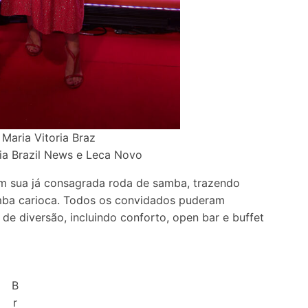
e Maria Vitoria Braz
ia Brazil News e Leca Novo
m sua já consagrada roda de samba, trazendo
amba carioca. Todos os convidados puderam
 de diversão, incluindo conforto, open bar e buffet
B
r