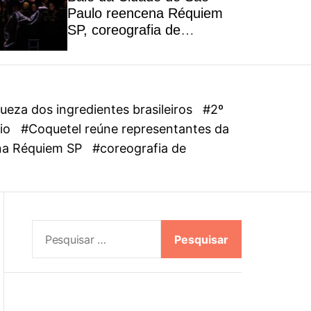
l
Paulo reencena Réquiem
o
SP, coreografia de
r
Alejandro Ahmed, sucesso
m
em 2025
o
d
e
eza dos ingredientes brasileiros
#2º
dio
#Coquetel reúne representantes da
ena Réquiem SP
#coreografia de
P
e
s
q
u