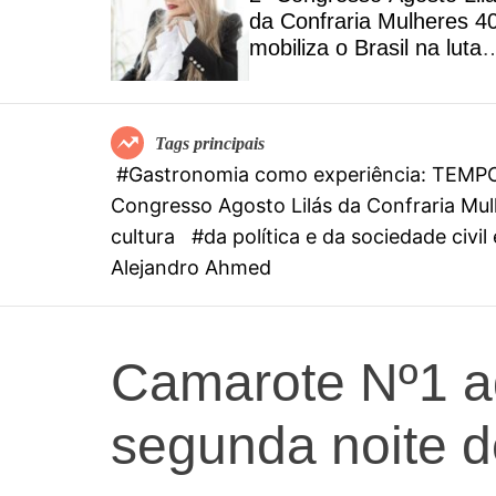
MPO by
da Confraria Mulheres 4
ta menu
mobiliza o Brasil na luta
na riqueza
contra o feminicídio
rasileiros
Tags principais
#Gastronomia como experiência: TEMPO b
Congresso Agosto Lilás da Confraria Mulh
cultura
#da política e da sociedade civi
Alejandro Ahmed
Camarote Nº1 a
segunda noite d