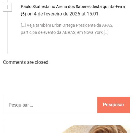
Paulo Skaf está no Arena dos Saberes desta quinta-Feira
1
on 4 de fevereiro de 2026 at 15:01
(5)
[…] Veja também Erlon Ortega Presidente da APAS,
participa de evento da ABRAS, em Nova York […]
Comments are closed.
P
e
s
q
u