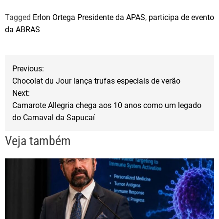
a
w
h
Tagged
Erlon Ortega Presidente da APAS
,
participa de evento
c
i
a
da ABRAS
e
t
r
b
t
e
N
o
e
Previous:
o
r
Chocolat du Jour lança trufas especiais de verão
a
Next:
k
Camarote Allegria chega aos 10 anos como um legado
v
do Carnaval da Sapucaí
e
Veja também
g
a
ç