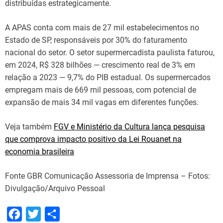
distribuídas estrategicamente.
A APAS conta com mais de 27 mil estabelecimentos no
Estado de SP, responsáveis por 30% do faturamento
nacional do setor. O setor supermercadista paulista faturou,
em 2024, R$ 328 bilhões — crescimento real de 3% em
relação a 2023 — 9,7% do PIB estadual. Os supermercados
empregam mais de 669 mil pessoas, com potencial de
expansão de mais 34 mil vagas em diferentes funções.
Veja também
FGV e Ministério da Cultura lança pesquisa
que comprova impacto positivo da Lei Rouanet na
economia brasileira
Fonte GBR Comunicação Assessoria de Imprensa – Fotos:
Divulgação/Arquivo Pessoal
F
T
S