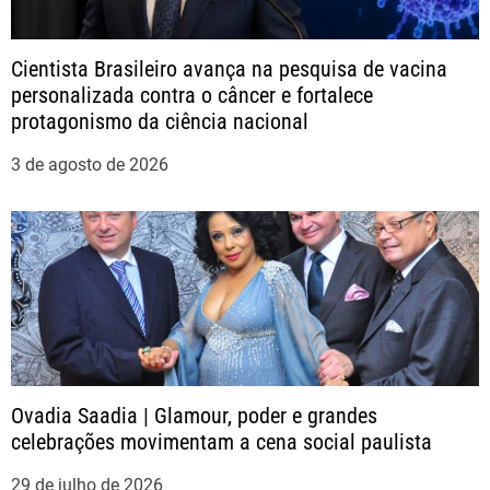
ã
Cientista Brasileiro avança na pesquisa de vacina
o
personalizada contra o câncer e fortalece
protagonismo da ciência nacional
d
3 de agosto de 2026
e
P
o
s
t
Ovadia Saadia | Glamour, poder e grandes
celebrações movimentam a cena social paulista
29 de julho de 2026