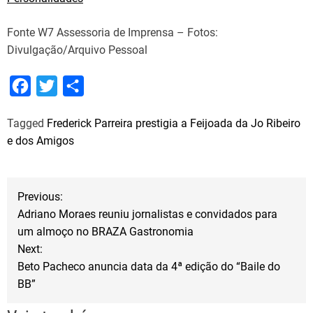
Fonte W7 Assessoria de Imprensa – Fotos:
Divulgação/Arquivo Pessoal
F
T
S
a
w
h
Tagged
Frederick Parreira prestigia a Feijoada da Jo Ribeiro
c
i
a
e dos Amigos
e
t
r
b
t
e
N
o
e
Previous:
o
r
Adriano Moraes reuniu jornalistas e convidados para
a
um almoço no BRAZA Gastronomia
k
Next:
v
Beto Pacheco anuncia data da 4ª edição do “Baile do
BB”
e