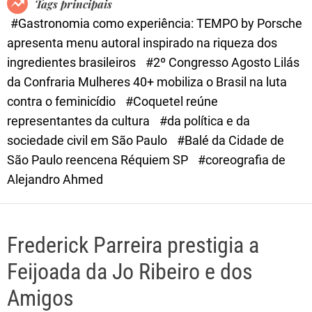
Tags principais
d
#Gastronomia como experiência: TEMPO by Porsche
e
apresenta menu autoral inspirado na riqueza dos
ingredientes brasileiros
#2º Congresso Agosto Lilás
da Confraria Mulheres 40+ mobiliza o Brasil na luta
contra o feminicídio
#Coquetel reúne
representantes da cultura
#da política e da
sociedade civil em São Paulo
#Balé da Cidade de
São Paulo reencena Réquiem SP
#coreografia de
Alejandro Ahmed
Frederick Parreira prestigia a
Feijoada da Jo Ribeiro e dos
Amigos