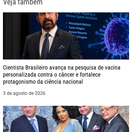
Veja também
g
a
ç
ã
o
Cientista Brasileiro avança na pesquisa de vacina
personalizada contra o câncer e fortalece
d
protagonismo da ciência nacional
e
3 de agosto de 2026
P
o