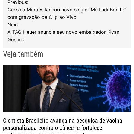
N
Previous:
o
e
Géssica Moraes lançou novo single “Me Iludi Bonito”
a
o
r
com gravação de Clip ao Vivo
Next:
k
v
A TAG Heuer anuncia seu novo embaixador, Ryan
Gosling
e
Veja também
g
a
ç
ã
o
Cientista Brasileiro avança na pesquisa de vacina
personalizada contra o câncer e fortalece
d