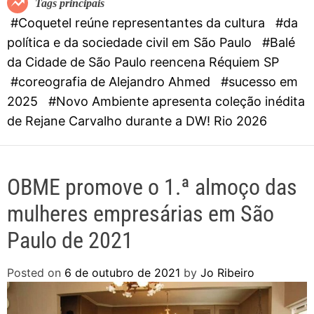
Tags principais
d
#Coquetel reúne representantes da cultura
#da
e
política e da sociedade civil em São Paulo
#Balé
da Cidade de São Paulo reencena Réquiem SP
#coreografia de Alejandro Ahmed
#sucesso em
2025
#Novo Ambiente apresenta coleção inédita
de Rejane Carvalho durante a DW! Rio 2026
OBME promove o 1.ª almoço das
mulheres empresárias em São
Paulo de 2021
Posted on
6 de outubro de 2021
by
Jo Ribeiro