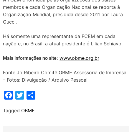
membros e cada Organização Nacional se reporta à
Organização Mundial, presidida desde 2011 por Laura
Gucci.
Há somente uma representante da FCEM em cada
nação e, no Brasil, a atual presidente é Lilian Schiavo.
www.obme.org.br
Mais informações no site:
Fonte Jo Ribeiro Comitê OBME Assessoria de Imprensa
– Fotos: Divulgação / Arquivo Pessoal
F
T
S
a
w
h
Tagged
OBME
c
i
a
e
t
r
b
t
e