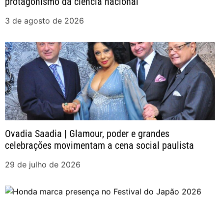
protagonismo da ciência nacional
e
3 de agosto de 2026
P
o
s
t
Ovadia Saadia | Glamour, poder e grandes
celebrações movimentam a cena social paulista
29 de julho de 2026