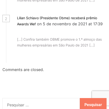
mulheres empresárias em São Paulo de 2021 […]
Lilian Schiavo (Presidente Obme) receberá prêmio
2
on 5 de novembro de 2021 at 17:39
Awards Wef
[…] Confira também OBME promove o 1.ª almoço das
mulheres empresárias em São Paulo de 2021 […]
Comments are closed.
P
e