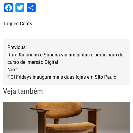
F
T
S
a
w
h
Tagged
Coats
c
i
a
e
t
r
b
t
e
N
Previous:
o
e
Rafa Kalimann e Simaria viajam juntas e participam de
a
o
r
curso de Imersão Digital
Next:
k
v
TGI Fridays inaugura mais duas lojas em São Paulo
e
Veja também
g
a
ç