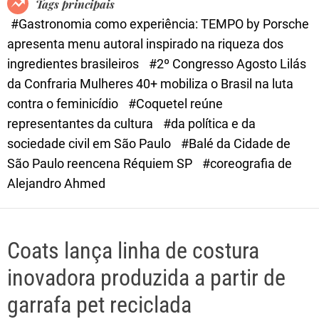
Tags principais
d
#Gastronomia como experiência: TEMPO by Porsche
e
apresenta menu autoral inspirado na riqueza dos
ingredientes brasileiros
#2º Congresso Agosto Lilás
da Confraria Mulheres 40+ mobiliza o Brasil na luta
contra o feminicídio
#Coquetel reúne
representantes da cultura
#da política e da
sociedade civil em São Paulo
#Balé da Cidade de
São Paulo reencena Réquiem SP
#coreografia de
Alejandro Ahmed
Coats lança linha de costura
inovadora produzida a partir de
garrafa pet reciclada