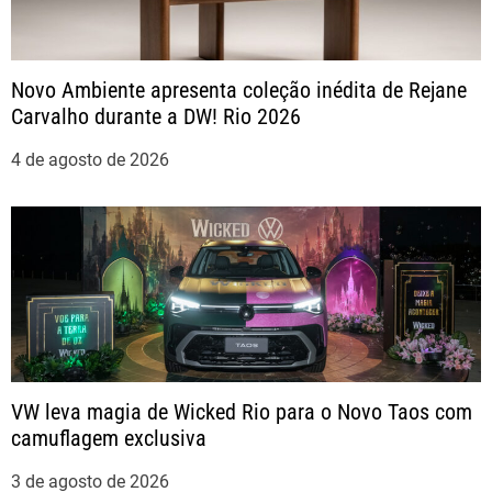
ã
Novo Ambiente apresenta coleção inédita de Rejane
o
Carvalho durante a DW! Rio 2026
d
4 de agosto de 2026
e
P
o
s
t
VW leva magia de Wicked Rio para o Novo Taos com
camuflagem exclusiva
3 de agosto de 2026