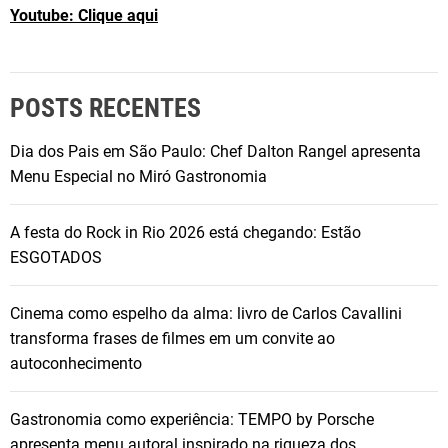
Youtube: Clique aqui
t
r
a
c
POSTS RECENTES
o
m
Dia dos Pais em São Paulo: Chef Dalton Rangel apresenta
o
Menu Especial no Miró Gastronomia
o
e
A festa do Rock in Rio 2026 está chegando: Estão
s
ESGOTADOS
p
o
Cinema como espelho da alma: livro de Carlos Cavallini
r
transforma frases de filmes em um convite ao
t
autoconhecimento
e
m
Gastronomia como experiência: TEMPO by Porsche
o
apresenta menu autoral inspirado na riqueza dos