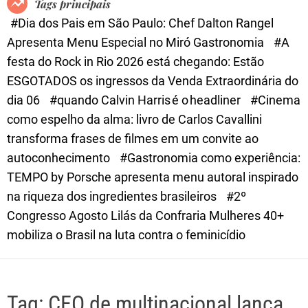
Tags principais
d
#Dia dos Pais em São Paulo: Chef Dalton Rangel
e
Apresenta Menu Especial no Miró Gastronomia
#A
festa do Rock in Rio 2026 está chegando: Estão
ESGOTADOS os ingressos da Venda Extraordinária do
dia 06
#quando Calvin Harris é o headliner
#Cinema
como espelho da alma: livro de Carlos Cavallini
transforma frases de filmes em um convite ao
autoconhecimento
#Gastronomia como experiência:
TEMPO by Porsche apresenta menu autoral inspirado
na riqueza dos ingredientes brasileiros
#2º
Congresso Agosto Lilás da Confraria Mulheres 40+
mobiliza o Brasil na luta contra o feminicídio
Tag:
CEO de multinacional lança