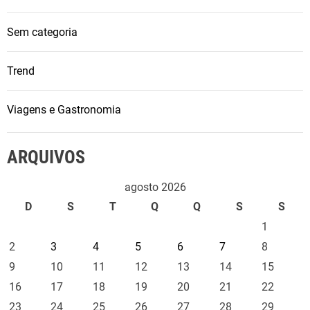
r
e
Sem categoria
v
e
Trend
l
a
o
Viagens e Gastronomia
c
a
ARQUIVOS
m
i
agosto 2026
n
D
S
T
Q
Q
S
S
h
1
o
p
2
3
4
5
6
7
8
a
9
10
11
12
13
14
15
r
16
17
18
19
20
21
22
a
23
24
25
26
27
28
29