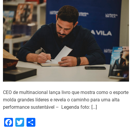
CEO de multinacional lança livro que mostra como o esporte
molda grandes líderes e revela o caminho para uma alta
performance sustentável – Legenda foto: […]
F
T
S
a
w
h