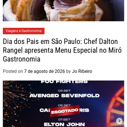
s
u
s
t
e
Viagens e Gastronomia
n
Dia dos Pais em São Paulo: Chef Dalton
t
Rangel apresenta Menu Especial no Miró
á
Gastronomia
v
e
Posted on
7 de agosto de 2026
by
Jo Ribeiro
l