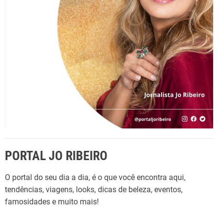
o
a
r
l
:
l
a
n
ç
a
l
i
v
r
o
PORTAL JO RIBEIRO
q
u
O portal do seu dia a dia, é o que você encontra aqui,
e
tendências, viagens, looks, dicas de beleza, eventos,
m
famosidades e muito mais!
o
s