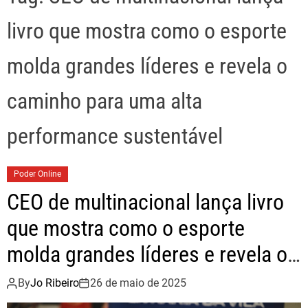
livro que mostra como o esporte
molda grandes líderes e revela o
caminho para uma alta
performance sustentável
Poder Online
CEO de multinacional lança livro
que mostra como o esporte
molda grandes líderes e revela o
caminho para uma alta
By
Jo Ribeiro
26 de maio de 2025
performance sustentável