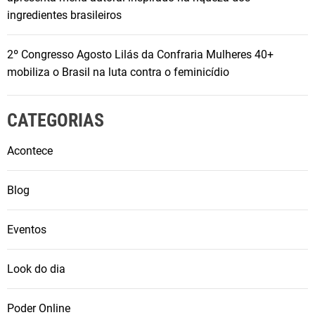
l
ingredientes brasileiros
d
a
g
2º Congresso Agosto Lilás da Confraria Mulheres 40+
r
mobiliza o Brasil na luta contra o feminicídio
a
n
CATEGORIAS
d
e
Acontece
s
l
Blog
í
d
e
Eventos
r
e
Look do dia
s
e
Poder Online