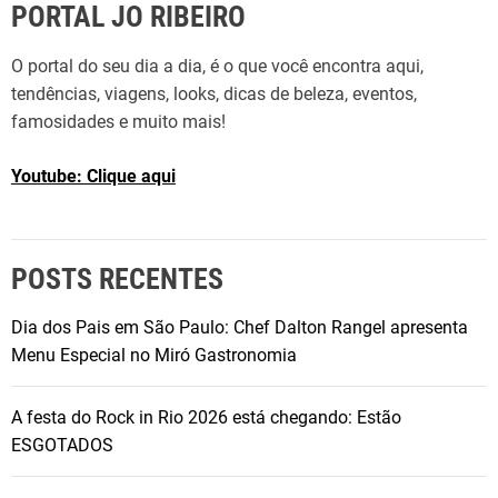
PORTAL JO RIBEIRO
a
p
O portal do seu dia a dia, é o que você encontra aqui,
r
tendências, viagens, looks, dicas de beleza, eventos,
o
famosidades e muito mais!
v
e
Youtube: Clique aqui
i
t
a
m
POSTS RECENTES
e
n
Dia dos Pais em São Paulo: Chef Dalton Rangel apresenta
t
Menu Especial no Miró Gastronomia
o
d
A festa do Rock in Rio 2026 está chegando: Estão
e
ESGOTADOS
m
a