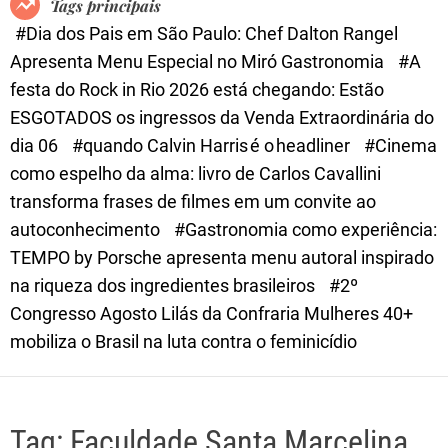
Tags principais
d
#Dia dos Pais em São Paulo: Chef Dalton Rangel
e
Apresenta Menu Especial no Miró Gastronomia
#A
festa do Rock in Rio 2026 está chegando: Estão
ESGOTADOS os ingressos da Venda Extraordinária do
dia 06
#quando Calvin Harris é o headliner
#Cinema
como espelho da alma: livro de Carlos Cavallini
transforma frases de filmes em um convite ao
autoconhecimento
#Gastronomia como experiência:
TEMPO by Porsche apresenta menu autoral inspirado
na riqueza dos ingredientes brasileiros
#2º
Congresso Agosto Lilás da Confraria Mulheres 40+
mobiliza o Brasil na luta contra o feminicídio
Tag:
Faculdade Santa Marcelina