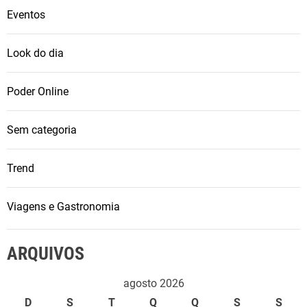
e
Eventos
g
e
Look do dia
r
a
Poder Online
ç
ã
Sem categoria
o
d
Trend
e
r
e
Viagens e Gastronomia
n
d
ARQUIVOS
a
d
agosto 2026
i
D
S
T
Q
Q
S
S
a