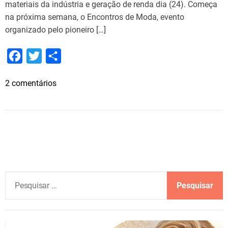
materiais da indústria e geração de renda dia (24). Começa
na próxima semana, o Encontros de Moda, evento
organizado pelo pioneiro […]
F
T
S
a
w
h
e
2 comentários
c
i
a
m
e
t
r
M
b
t
e
o
o
e
d
a
o
r
d
k
i
P
s
e
c
s
u
q
t