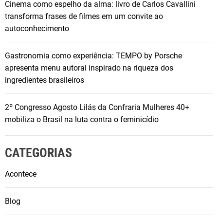
Cinema como espelho da alma: livro de Carlos Cavallini
t
transforma frases de filmes em um convite ao
e
autoconhecimento
r
i
Gastronomia como experiência: TEMPO by Porsche
a
apresenta menu autoral inspirado na riqueza dos
i
ingredientes brasileiros
s
d
a
2º Congresso Agosto Lilás da Confraria Mulheres 40+
i
mobiliza o Brasil na luta contra o feminicídio
n
d
CATEGORIAS
ú
s
Acontece
t
r
Blog
i
a