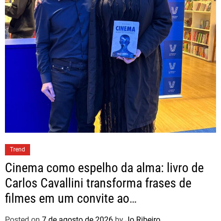
Trend
Cinema como espelho da alma: livro de
Carlos Cavallini transforma frases de
filmes em um convite ao
autoconhecimento
Posted on
7 de agosto de 2026
by
Jo Ribeiro