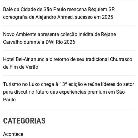
e
Balé da Cidade de São Paulo reencena Réquiem SP,
g
coreografia de Alejandro Ahmed, sucesso em 2025
e
r
Novo Ambiente apresenta coleção inédita de Rejane
o
Carvalho durante a DW! Rio 2026
s
m
Hotel Bel-Air anuncia o retorno de seu tradicional Churrasco
e
de Fim de Verão
l
h
o
Turismo no Luxo chega à 13ª edição e reúne líderes do setor
r
para discutir o futuro das experiências premium em São
e
Paulo
s
d
CATEGORIAS
a
t
Acontece
e