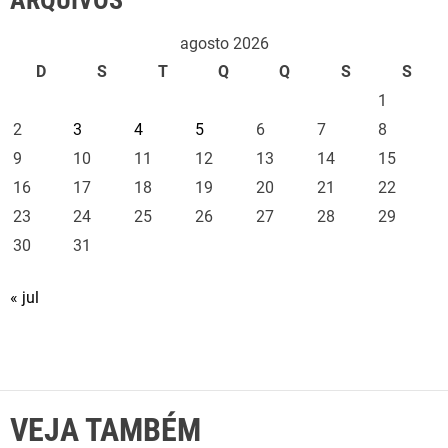
s
agosto 2026
D
S
T
Q
Q
S
S
1
2
3
4
5
6
7
8
9
10
11
12
13
14
15
16
17
18
19
20
21
22
23
24
25
26
27
28
29
30
31
« jul
VEJA TAMBÉM