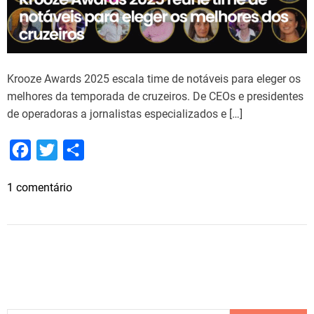
Krooze Awards 2025 escala time de notáveis para eleger os
melhores da temporada de cruzeiros. De CEOs e presidentes
de operadoras a jornalistas especializados e […]
F
T
S
a
w
h
e
1 comentário
c
i
a
m
e
t
r
K
b
t
e
r
o
e
o
o
o
r
z
k
e