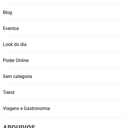
m
Blog
p
o
r
Eventos
a
d
Look do dia
a
d
Poder Online
e
c
Sem categoria
r
u
Trend
z
e
i
Viagens e Gastronomia
r
o
ARQUIVOS