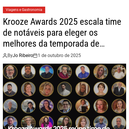
Viagens e Gastronomia
Krooze Awards 2025 escala time
de notáveis para eleger os
melhores da temporada de
cruzeiros
By
Jo Ribeiro
1 de outubro de 2025