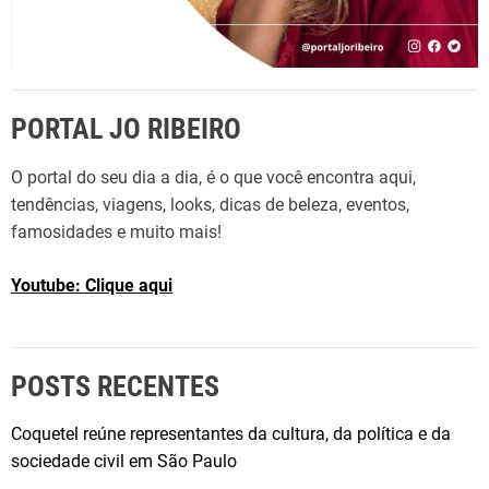
m
e
d
e
PORTAL JO RIBEIRO
n
o
O portal do seu dia a dia, é o que você encontra aqui,
t
tendências, viagens, looks, dicas de beleza, eventos,
á
famosidades e muito mais!
v
e
Youtube: Clique aqui
i
s
p
a
POSTS RECENTES
r
a
Coquetel reúne representantes da cultura, da política e da
e
sociedade civil em São Paulo
l