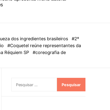
l
os
o
r
m
o
d
e
eza dos ingredientes brasileiros
#2º
dio
#Coquetel reúne representantes da
ena Réquiem SP
#coreografia de
P
e
s
q
u