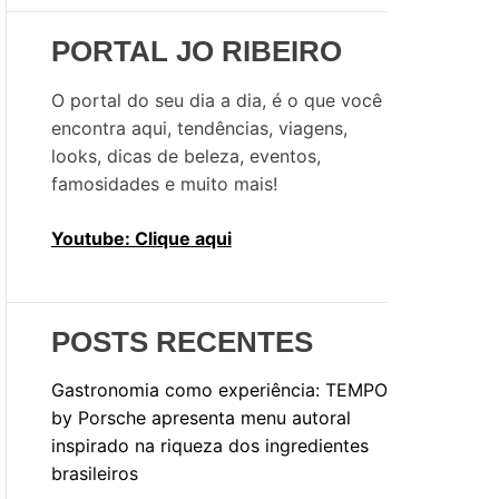
i
s
PORTAL JO RIBEIRO
a
r
O portal do seu dia a dia, é o que você
p
encontra aqui, tendências, viagens,
o
looks, dicas de beleza, eventos,
r
famosidades e muito mais!
:
Youtube: Clique aqui
POSTS RECENTES
Gastronomia como experiência: TEMPO
by Porsche apresenta menu autoral
inspirado na riqueza dos ingredientes
brasileiros