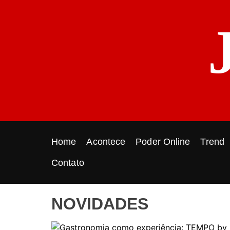
S
k
i
p
t
o
c
o
n
t
e
Home
Acontece
Poder Online
Trend
n
t
Contato
NOVIDADES