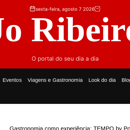
sexta-feira, agosto 7 2026
Jo Ribeir
O portal do seu dia a dia
Eventos
Viagens e Gastronomia
Look do dia
Blo
Gastronomia como experiência: TEMPO by Po