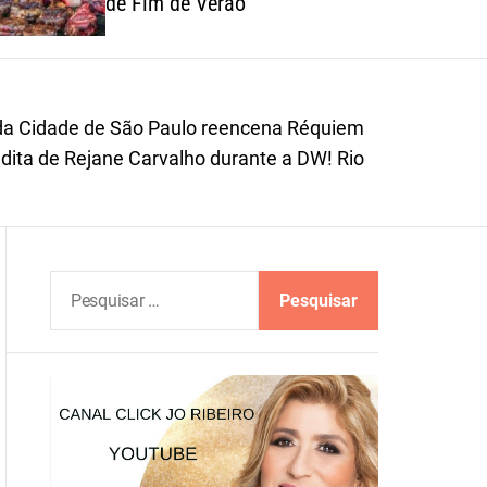
de Fim de Verão
o
r
m
o
d
da Cidade de São Paulo reencena Réquiem
e
ita de Rejane Carvalho durante a DW! Rio
P
e
s
q
u
i
s
a