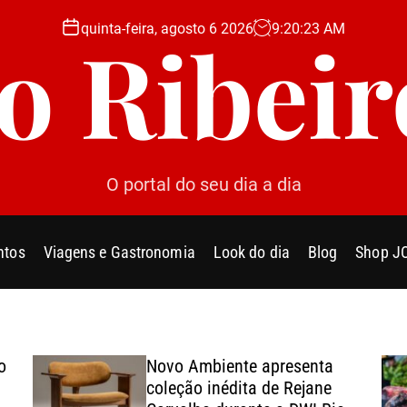
quinta-feira, agosto 6 2026
9
:
20
:
25
AM
Jo Ribeir
O portal do seu dia a dia
ntos
Viagens e Gastronomia
Look do dia
Blog
Shop J
o
Novo Ambiente apresenta
coleção inédita de Rejane