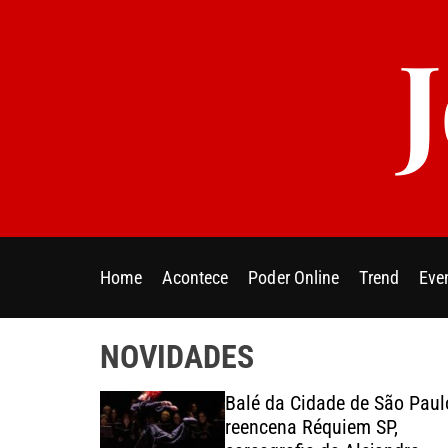
S
k
i
p
t
o
c
o
n
t
e
Home
Acontece
Poder Online
Trend
Eve
n
t
NOVIDADES
esentantes
Balé da Cidade de São Paul
ica e da
reencena Réquiem SP,