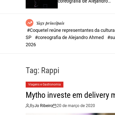
São Paulo
coreografia de Alejandro
Ahmed, sucesso em 2025
Tags principais
#Coquetel reúne representantes da cultur
SP
#coreografia de Alejandro Ahmed
#su
2026
Tag:
Rappi
Viagens e Gastronomia
Mytho investe em delivery 
By
Jo Ribeiro
20 de março de 2020