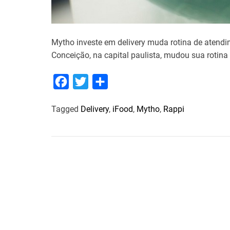
Mytho investe em delivery muda rotina de atendi
Conceição, na capital paulista, mudou sua rotina
F
T
S
a
w
h
Tagged
Delivery
,
iFood
,
Mytho
,
Rappi
c
i
a
e
t
r
b
t
e
o
e
o
r
k