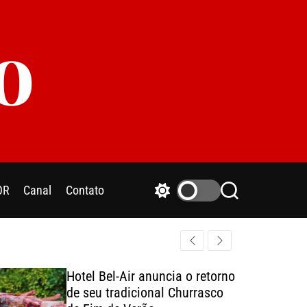
o
OR
Canal
Contato
S
S
w
e
i
a
t
r
c
c
h
h
Hotel Bel-Air anuncia o retorno
c
de seu tradicional Churrasco
o
l