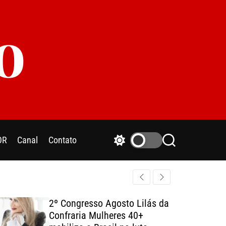
o
OR
Canal
Contato
S
S
w
e
i
a
t
r
c
c
h
h
2º Congresso Agosto Lilás da
c
Confraria Mulheres 40+
o
l