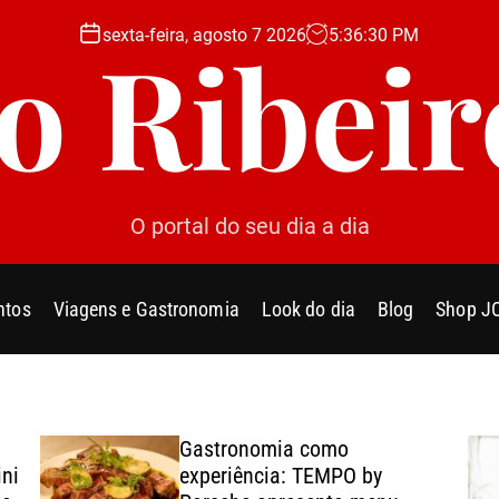
sexta-feira, agosto 7 2026
5
:
36
:
32
PM
Jo Ribeir
O portal do seu dia a dia
ntos
Viagens e Gastronomia
Look do dia
Blog
Shop J
Gastronomia como
ini
experiência: TEMPO by