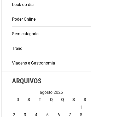
Look do dia
Poder Online
Sem categoria
Trend
Viagens e Gastronomia
ARQUIVOS
agosto 2026
D
S
T
Q
Q
S
S
1
2
3
4
5
6
7
8