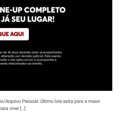
/Arquivo Pessoal. Último lote extra para a maior
ara viver […]