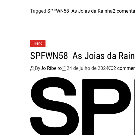
a
w
h
Tagged
SPFWN58 As Joias da Rainha
2 comentá
c
i
a
e
t
r
b
t
e
o
e
Trend
o
r
SPFWN58 As Joias da Rai
k
By
Jo Ribeiro
24 de julho de 2024
2 commen