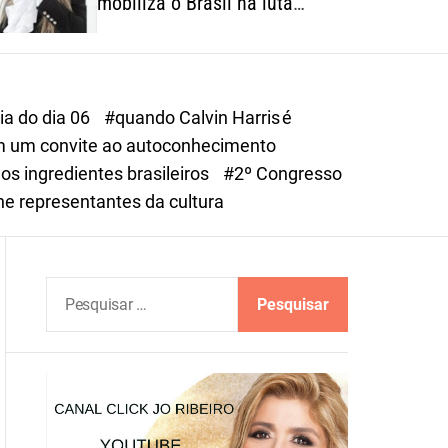
mobiliza o Brasil na luta
o
contra o feminicídio
r
m
o
d
ia do dia 06
#quando Calvin Harris é
e
 em um convite ao autoconhecimento
s ingredientes brasileiros
#2º Congresso
e representantes da cultura
P
e
s
q
u
i
s