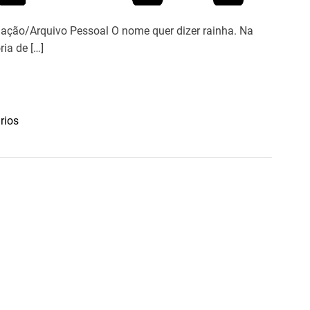
a
R
ão/Arquivo Pessoal O nome quer dizer rainha. Na
a
ia de […]
i
n
h
a
e
rios
m
S
P
F
W
N
5
8
A