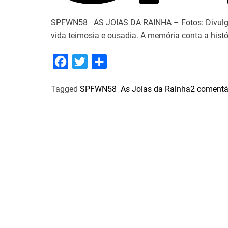
SPFWN58 AS JOIAS DA RAINHA – Fotos: Divulgaç
vida teimosia e ousadia. A memória conta a histór
F
T
S
a
w
h
Tagged
SPFWN58 As Joias da Rainha
2 comentá
c
i
a
e
t
r
b
t
e
o
e
o
r
k