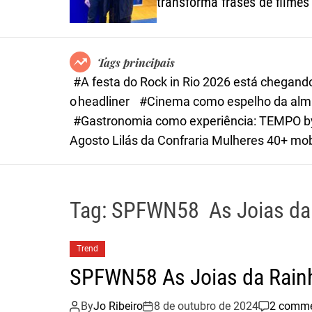
transforma frases de filmes
um convite ao
autoconhecimento
Tags principais
#A festa do Rock in Rio 2026 está chegand
o headliner
#Cinema como espelho da alma:
#Gastronomia como experiência: TEMPO by 
Agosto Lilás da Confraria Mulheres 40+ mobil
Tag:
SPFWN58 As Joias da
Trend
SPFWN58 As Joias da Rain
By
Jo Ribeiro
8 de outubro de 2024
2 comm