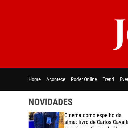
S
k
i
p
t
o
c
o
n
t
e
Home
Acontece
Poder Online
Trend
Eve
n
t
NOVIDADES
Rio 2026
Cinema como espelho da
ão
alma: livro de Carlos Cavall