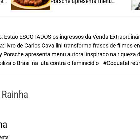
 em
Porsche apresenta menu
autoral inspirado na riqueza
dos ingredientes brasileiros
o: Estão ESGOTADOS os ingressos da Venda Extraordinár
 livro de Carlos Cavallini transforma frases de filmes
Porsche apresenta menu autoral inspirado na riqueza do
iza o Brasil na luta contra o feminicídio
#Coquetel reún
 Rainha
ha
ents