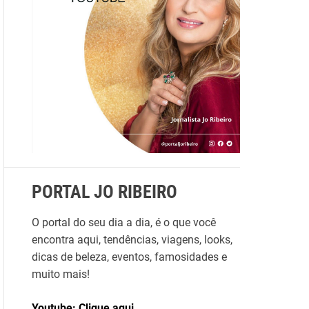
a
r
p
o
r
:
PORTAL JO RIBEIRO
O portal do seu dia a dia, é o que você
encontra aqui, tendências, viagens, looks,
dicas de beleza, eventos, famosidades e
muito mais!
Youtube: Clique aqui