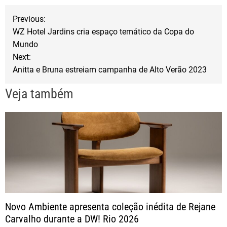
b
t
e
N
Previous:
o
e
WZ Hotel Jardins cria espaço temático da Copa do
a
o
r
Mundo
Next:
k
v
Anitta e Bruna estreiam campanha de Alto Verão 2023
e
Veja também
g
a
ç
ã
Novo Ambiente apresenta coleção inédita de Rejane
o
Carvalho durante a DW! Rio 2026