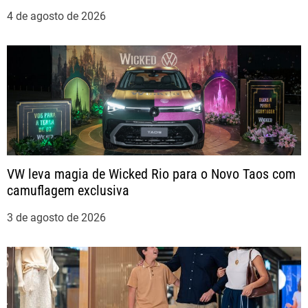
d
4 de agosto de 2026
e
P
o
s
t
VW leva magia de Wicked Rio para o Novo Taos com
camuflagem exclusiva
3 de agosto de 2026