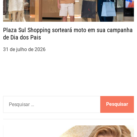
Plaza Sul Shopping sorteará moto em sua campanha
de Dia dos Pais
31 de julho de 2026
P
e
s
q
u