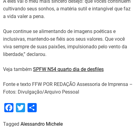
A eles vai o meu mais sincero desejo: que vocês continuem
cultivando seus sonhos, a matéria sutil e intangível que faz
a vida valer a pena.
Que continue se alimentando de imagens poéticas e
inclusivas, mantendo-se fiéis aos seus valores. Que você
viva sempre de suas paixões, impulsionado pelo vento da
liberdade,” declarou.
Veja também
SPFW N54 quarto dia de desfiles
Fonte e texto FFW POR REDAÇÃO Assessoria de Imprensa –
Fotos: Divulgação/Arquivo Pessoal
F
T
S
a
w
h
Tagged
Alessandro Michele
c
i
a
e
t
r