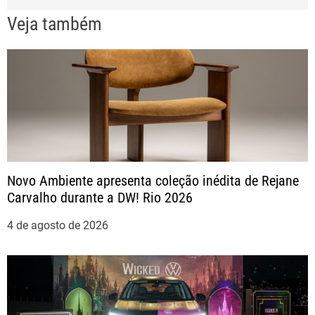
e
Veja também
g
a
ç
ã
o
Novo Ambiente apresenta coleção inédita de Rejane
Carvalho durante a DW! Rio 2026
d
4 de agosto de 2026
e
P
o