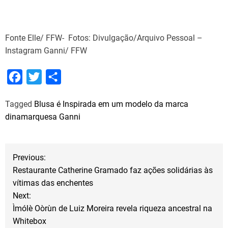
Fonte Elle/ FFW- Fotos: Divulgação/Arquivo Pessoal –
Instagram Ganni/ FFW
F
T
S
a
w
h
Tagged
Blusa é Inspirada em um modelo da marca
c
i
a
dinamarquesa Ganni
e
t
r
b
t
e
N
o
e
Previous:
o
r
Restaurante Catherine Gramado faz ações solidárias às
a
vítimas das enchentes
k
Next:
v
Ìmólè Oòrùn de Luiz Moreira revela riqueza ancestral na
Whitebox