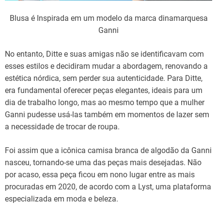
Blusa é Inspirada em um modelo da marca dinamarquesa
Ganni
No
entanto,
Ditte
e
suas
amigas
não
se
identificavam
com
esses
estilos
e
decidiram
mudar
a
abordagem,
renovando
a
estética
nórdica
, sem perder sua
autenticidade
. Para
Ditte
,
era
fundamental
oferecer
peças
elegantes
,
ideais
para um
dia de trabalho
longo
, mas ao mesmo tempo
que
a mulher
Ganni
pudesse
usá-las
também
em
momentos de lazer
sem
a
necessidade
de
trocar de roupa.
Foi
assim
que a
icônica
camisa branca de algodão da
Ganni
nasceu
,
tornando-se
uma
das
peças
mais
desejadas
. Não
por acaso,
essa
peça
ficou
em nono lugar entre as mais
procuradas
em
2020,
de
acordo
com
a
Lyst,
uma
plataforma
especializada em moda e beleza.