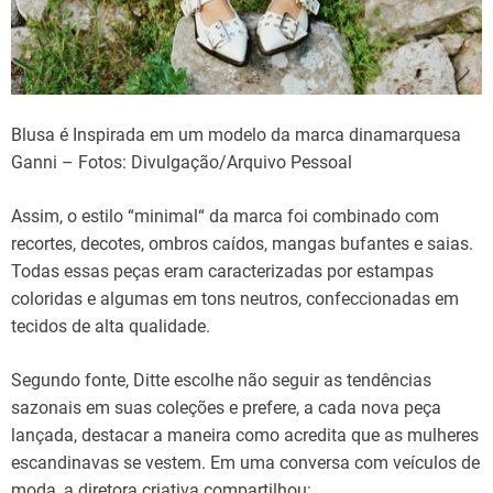
Blusa é Inspirada em um modelo da marca dinamarquesa
Ganni – Fotos: Divulgação/Arquivo Pessoal
Assim, o
estilo
“
minimal
“
da
marca
foi combinado
com
recortes
,
decotes, ombros caídos, mangas
bufantes
e saias.
Todas
essas
peças
eram
caracterizadas
por
estampas
coloridas e algumas
em
tons
neutros
,
confeccionadas
em
tecidos
de
alta
qualidade.
Segundo fonte, Ditte
escolhe
não
seguir
as tendências
sazonais
em suas coleções e prefere,
a
cada
nova
peça
lançada,
destacar
a
maneira
como
acredita
que as mulheres
escandinavas
se
vestem.
Em
uma
conversa
com
veículos
de
moda,
a
diretora
criativa
compartilhou: