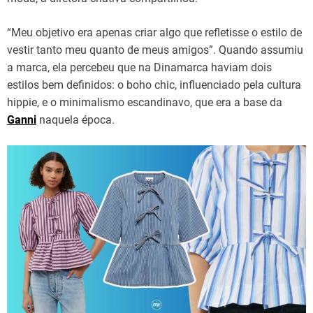
“Meu
objetivo
era
apenas
criar
algo
que
refletisse
o
estilo
de
vestir
tanto
meu quanto
de
meus amigos”
. Quando assumiu
a
marca
, ela
percebeu
que
na
Dinamarca haviam
dois
estilos
bem
definidos
: o boho chic,
influenciado
pela
cultura
hippie, e o minimalismo escandinavo,
que
era
a
base
da
Ganni
naquela
época
.