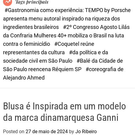
Tags principais
d
#Gastronomia como experiência: TEMPO by Porsche
e
apresenta menu autoral inspirado na riqueza dos
ingredientes brasileiros
#2º Congresso Agosto Lilás
da Confraria Mulheres 40+ mobiliza o Brasil na luta
contra o feminicídio
#Coquetel reúne
representantes da cultura
#da política e da
sociedade civil em São Paulo
#Balé da Cidade de
São Paulo reencena Réquiem SP
#coreografia de
Alejandro Ahmed
Blusa é Inspirada em um modelo
da marca dinamarquesa Ganni
Posted on
27 de maio de 2024
by
Jo Ribeiro