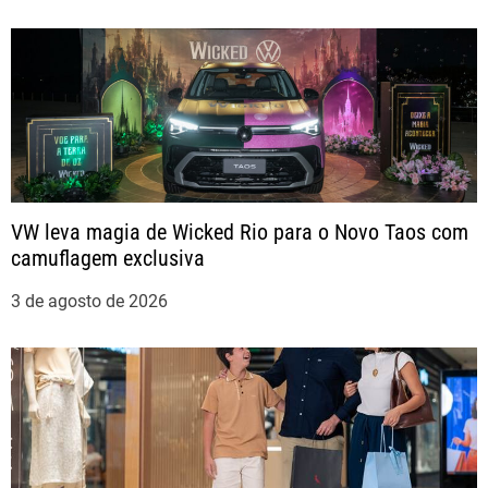
d
e
P
o
s
VW leva magia de Wicked Rio para o Novo Taos com
t
camuflagem exclusiva
3 de agosto de 2026