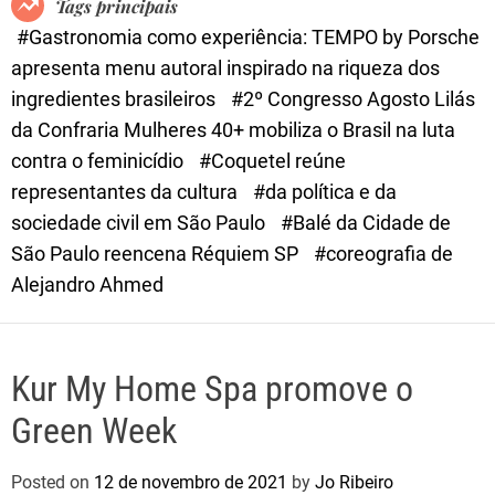
Tags principais
d
#Gastronomia como experiência: TEMPO by Porsche
e
apresenta menu autoral inspirado na riqueza dos
ingredientes brasileiros
#2º Congresso Agosto Lilás
da Confraria Mulheres 40+ mobiliza o Brasil na luta
contra o feminicídio
#Coquetel reúne
representantes da cultura
#da política e da
sociedade civil em São Paulo
#Balé da Cidade de
São Paulo reencena Réquiem SP
#coreografia de
Alejandro Ahmed
Kur My Home Spa promove o
Green Week
Posted on
12 de novembro de 2021
by
Jo Ribeiro