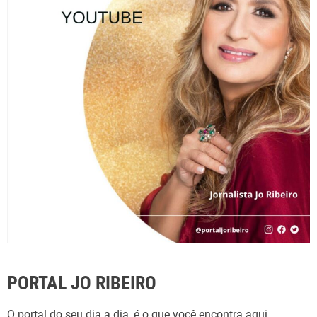
a
r
p
o
r
:
PORTAL JO RIBEIRO
O portal do seu dia a dia, é o que você encontra aqui,