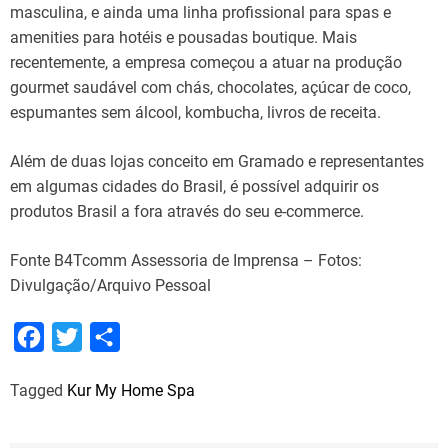
masculina, e ainda uma linha profissional para spas e
amenities para hotéis e pousadas boutique. Mais
recentemente, a empresa começou a atuar na produção
gourmet saudável com chás, chocolates, açúcar de coco,
espumantes sem álcool, kombucha, livros de receita.
Além de duas lojas conceito em Gramado e representantes
em algumas cidades do Brasil, é possível adquirir os
produtos Brasil a fora através do seu e-commerce.
Fonte B4Tcomm Assessoria de Imprensa – Fotos:
Divulgação/Arquivo Pessoal
F
T
S
a
w
h
Tagged
Kur My Home Spa
c
i
a
e
t
r