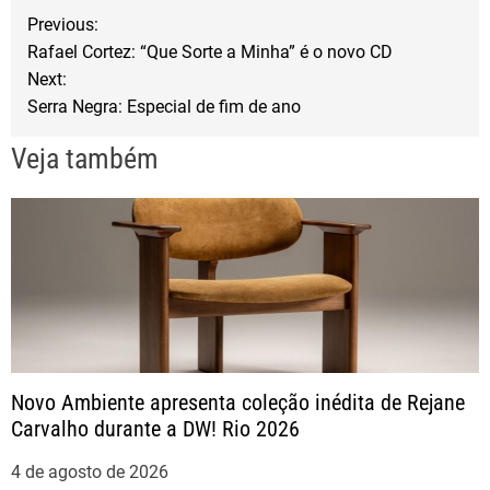
b
t
e
N
Previous:
o
e
Rafael Cortez: “Que Sorte a Minha” é o novo CD
a
o
r
Next:
Serra Negra: Especial de fim de ano
k
v
Veja também
e
g
a
ç
ã
Novo Ambiente apresenta coleção inédita de Rejane
Carvalho durante a DW! Rio 2026
o
4 de agosto de 2026