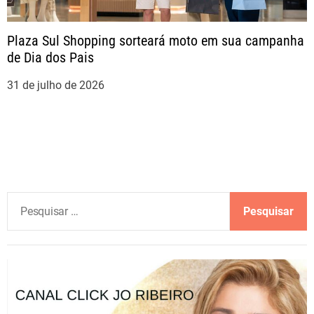
Plaza Sul Shopping sorteará moto em sua campanha
de Dia dos Pais
31 de julho de 2026
P
e
s
q
u
i
s