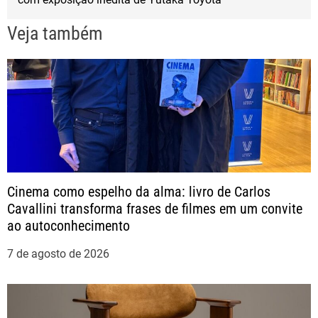
e
Veja também
g
a
ç
ã
o
Cinema como espelho da alma: livro de Carlos
Cavallini transforma frases de filmes em um convite
d
ao autoconhecimento
e
7 de agosto de 2026
P
o