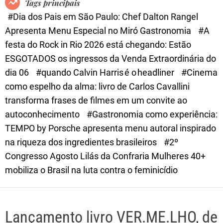
Tags principais
d
#Dia dos Pais em São Paulo: Chef Dalton Rangel
e
Apresenta Menu Especial no Miró Gastronomia
#A
festa do Rock in Rio 2026 está chegando: Estão
ESGOTADOS os ingressos da Venda Extraordinária do
dia 06
#quando Calvin Harris é o headliner
#Cinema
como espelho da alma: livro de Carlos Cavallini
transforma frases de filmes em um convite ao
autoconhecimento
#Gastronomia como experiência:
TEMPO by Porsche apresenta menu autoral inspirado
na riqueza dos ingredientes brasileiros
#2º
Congresso Agosto Lilás da Confraria Mulheres 40+
mobiliza o Brasil na luta contra o feminicídio
Lançamento livro VER.ME.LHO, de