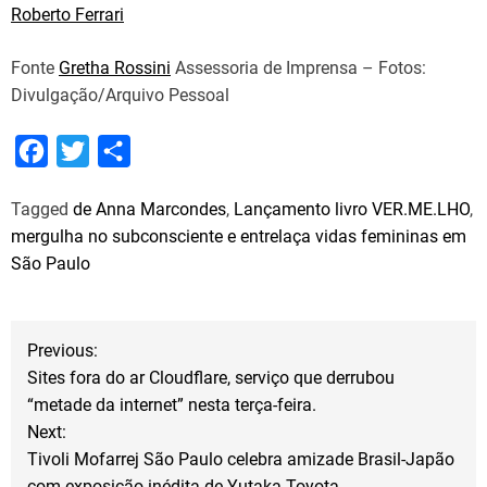
Roberto Ferrari
Fonte
Gretha Rossini
Assessoria de Imprensa – Fotos:
Divulgação/Arquivo Pessoal
F
T
S
a
w
h
Tagged
de Anna Marcondes
,
Lançamento livro VER.ME.LHO
,
c
i
a
mergulha no subconsciente e entrelaça vidas femininas em
e
t
r
São Paulo
b
t
e
o
e
N
o
r
Previous:
Sites fora do ar Cloudflare, serviço que derrubou
k
a
“metade da internet” nesta terça-feira.
Next:
v
Tivoli Mofarrej São Paulo celebra amizade Brasil-Japão
com exposição inédita de Yutaka Toyota