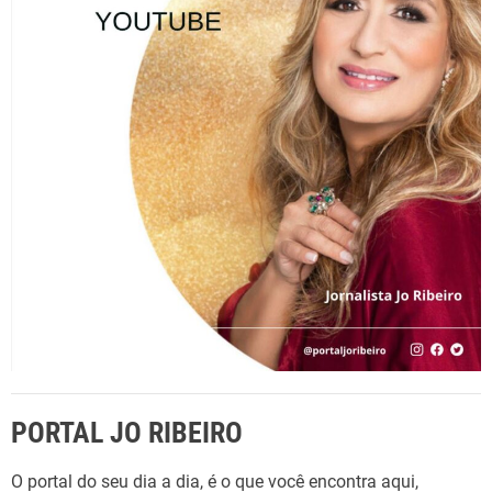
a
r
p
o
r
:
PORTAL JO RIBEIRO
O portal do seu dia a dia, é o que você encontra aqui,