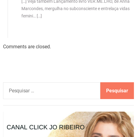
[…] Veja também Lançamento livro VER.ME.LHO, de Anna
Marcondes, mergulha no subconsciente e entrelaça vidas
femini… […]
Comments are closed.
P
e
s
q
u
i
s