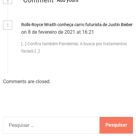
Add yours
Rolls-Royce Wraith conheça carro futurista de Justin Bieber
1
on 8 de fevereiro de 2021 at 16:21
[…] Confira também Pandemia: A busca por tratamentos
faciais […]
Comments are closed.
P
e
s