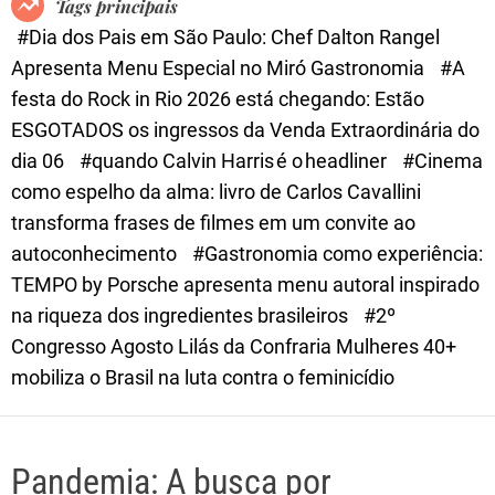
Tags principais
d
#Dia dos Pais em São Paulo: Chef Dalton Rangel
e
Apresenta Menu Especial no Miró Gastronomia
#A
festa do Rock in Rio 2026 está chegando: Estão
ESGOTADOS os ingressos da Venda Extraordinária do
dia 06
#quando Calvin Harris é o headliner
#Cinema
como espelho da alma: livro de Carlos Cavallini
transforma frases de filmes em um convite ao
autoconhecimento
#Gastronomia como experiência:
TEMPO by Porsche apresenta menu autoral inspirado
na riqueza dos ingredientes brasileiros
#2º
Congresso Agosto Lilás da Confraria Mulheres 40+
mobiliza o Brasil na luta contra o feminicídio
Pandemia: A busca por