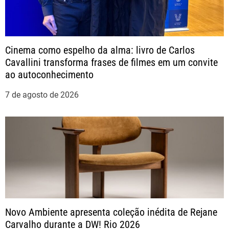
ç
ã
Cinema como espelho da alma: livro de Carlos
o
Cavallini transforma frases de filmes em um convite
ao autoconhecimento
d
7 de agosto de 2026
e
P
o
s
t
Novo Ambiente apresenta coleção inédita de Rejane
Carvalho durante a DW! Rio 2026