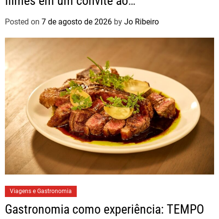
filmes em um convite ao
autoconhecimento
Posted on
7 de agosto de 2026
by
Jo Ribeiro
Viagens e Gastronomia
Gastronomia como experiência: TEMPO