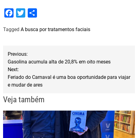
F
T
S
a
w
h
Tagged
A busca por tratamentos faciais
c
i
a
e
t
r
b
t
e
N
Previous:
o
e
Gasolina acumula alta de 20,8% em oito meses
a
o
r
Next:
Feriado do Carnaval é uma boa oportunidade para viajar
k
v
e mudar de ares
e
Veja também
g
a