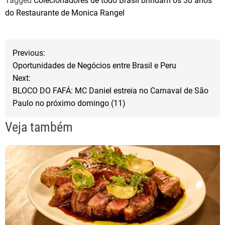
Tagged
Colecionadores de todo Brasil brindam os 30 anos
c
i
a
do Restaurante de Monica Rangel
e
t
r
b
t
e
N
o
e
Previous:
o
r
Oportunidades de Negócios entre Brasil e Peru
a
Next:
k
BLOCO DO FAFÁ: MC Daniel estreia no Carnaval de São
v
Paulo no próximo domingo (11)
e
Veja também
g
a
ç
ã