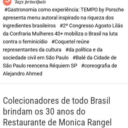
Tags principais
d
#Gastronomia como experiência: TEMPO by Porsche
e
apresenta menu autoral inspirado na riqueza dos
ingredientes brasileiros
#2º Congresso Agosto Lilás
da Confraria Mulheres 40+ mobiliza o Brasil na luta
contra o feminicídio
#Coquetel reúne
representantes da cultura
#da política e da
sociedade civil em São Paulo
#Balé da Cidade de
São Paulo reencena Réquiem SP
#coreografia de
Alejandro Ahmed
Colecionadores de todo Brasil
brindam os 30 anos do
Restaurante de Monica Rangel