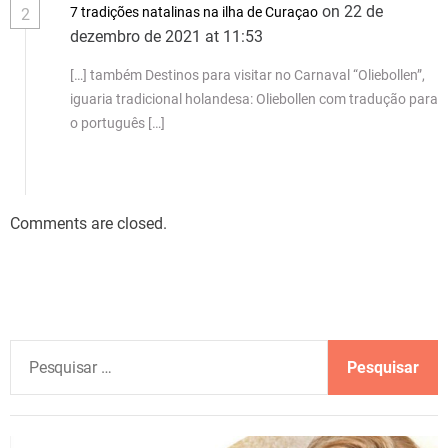
on 22 de
7 tradições natalinas na ilha de Curaçao
2
dezembro de 2021 at 11:53
[…] também Destinos para visitar no Carnaval “Oliebollen”,
iguaria tradicional holandesa: Oliebollen com tradução para
o português […]
Comments are closed.
P
e
s
q