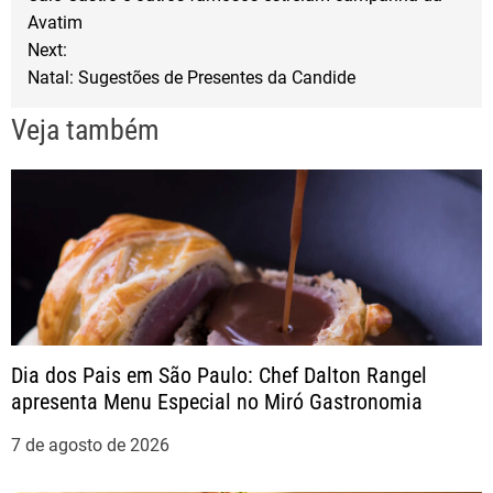
a
o
r
Avatim
Next:
k
v
Natal: Sugestões de Presentes da Candide
e
Veja também
g
a
ç
ã
Dia dos Pais em São Paulo: Chef Dalton Rangel
o
apresenta Menu Especial no Miró Gastronomia
d
7 de agosto de 2026
e