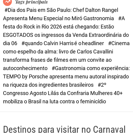
Tags principais
d
#Dia dos Pais em São Paulo: Chef Dalton Rangel
e
Apresenta Menu Especial no Miró Gastronomia
#A
festa do Rock in Rio 2026 está chegando: Estão
ESGOTADOS os ingressos da Venda Extraordinária do
dia 06
#quando Calvin Harris é o headliner
#Cinema
como espelho da alma: livro de Carlos Cavallini
transforma frases de filmes em um convite ao
autoconhecimento
#Gastronomia como experiência:
TEMPO by Porsche apresenta menu autoral inspirado
na riqueza dos ingredientes brasileiros
#2º
Congresso Agosto Lilás da Confraria Mulheres 40+
mobiliza o Brasil na luta contra o feminicídio
Destinos para visitar no Carnaval