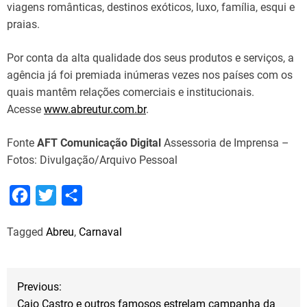
viagens românticas, destinos exóticos, luxo, família, esqui e
praias.
Por conta da alta qualidade dos seus produtos e serviços, a
agência já foi premiada inúmeras vezes nos países com os
quais mantêm relações comerciais e institucionais.
Acesse
www.abreutur.com.br
.
Fonte
AFT Comunicação Digital
Assessoria de Imprensa –
Fotos: Divulgação/Arquivo Pessoal
F
T
S
a
w
h
Tagged
Abreu
,
Carnaval
c
i
a
e
t
r
b
t
e
N
Previous:
o
e
Caio Castro e outros famosos estrelam campanha da