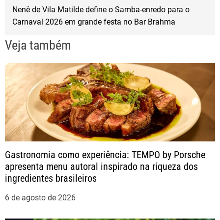
v
Nenê de Vila Matilde define o Samba-enredo para o
Carnaval 2026 em grande festa no Bar Brahma
e
Veja também
g
a
ç
ã
o
Gastronomia como experiência: TEMPO by Porsche
apresenta menu autoral inspirado na riqueza dos
d
ingredientes brasileiros
e
6 de agosto de 2026
P