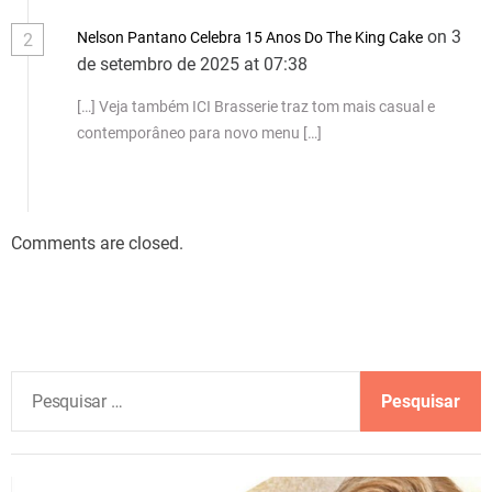
on 3
Nelson Pantano Celebra 15 Anos Do The King Cake
2
de setembro de 2025 at 07:38
[…] Veja também ICI Brasserie traz tom mais casual e
contemporâneo para novo menu […]
Comments are closed.
P
e
s
q