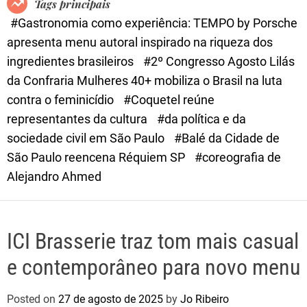
Tags principais
d
#Gastronomia como experiência: TEMPO by Porsche
e
apresenta menu autoral inspirado na riqueza dos
ingredientes brasileiros
#2º Congresso Agosto Lilás
da Confraria Mulheres 40+ mobiliza o Brasil na luta
contra o feminicídio
#Coquetel reúne
representantes da cultura
#da política e da
sociedade civil em São Paulo
#Balé da Cidade de
São Paulo reencena Réquiem SP
#coreografia de
Alejandro Ahmed
ICI Brasserie traz tom mais casual
e contemporâneo para novo menu
Posted on
27 de agosto de 2025
by
Jo Ribeiro