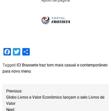
Apoio de página
F
T
S
a
w
h
Tagged
ICI Brasserie traz tom mais casual e contemporâneo
c
i
a
para novo menu
e
t
r
b
t
e
N
o
e
Previous:
o
r
Globo Livros e Valor Econômico lançam o selo Livros de
a
Valor
k
Next: