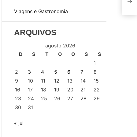
a cu
Viagens e Gastronomia
Mar
ARQUIVOS
agosto 2026
D
S
T
Q
Q
S
S
1
2
3
4
5
6
7
8
9
10
11
12
13
14
15
16
17
18
19
20
21
22
23
24
25
26
27
28
29
30
31
« jul