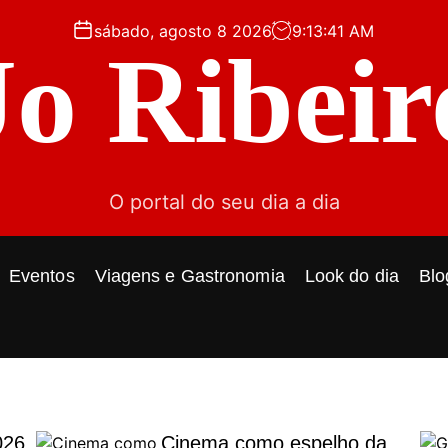
sábado, agosto 8 2026
9
:
13
:
42
AM
Jo Ribeir
O portal do seu dia a dia
Eventos
Viagens e Gastronomia
Look do dia
Blo
026
Cinema como espelho da