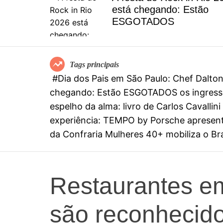
el
está chegando: Estão
special
ESGOTADOS
mia
Tags principais
#Dia dos Pais em São Paulo: Chef Dalt
chegando: Estão ESGOTADOS os ingresso
espelho da alma: livro de Carlos Cavall
experiência: TEMPO by Porsche apresenta
da Confraria Mulheres 40+ mobiliza o Bras
Restaurantes e
são reconhecido