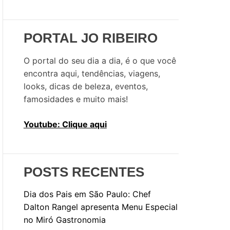
u
i
s
PORTAL JO RIBEIRO
a
r
O portal do seu dia a dia, é o que você
p
encontra aqui, tendências, viagens,
o
looks, dicas de beleza, eventos,
r
famosidades e muito mais!
:
Youtube: Clique aqui
POSTS RECENTES
Dia dos Pais em São Paulo: Chef
Dalton Rangel apresenta Menu Especial
no Miró Gastronomia