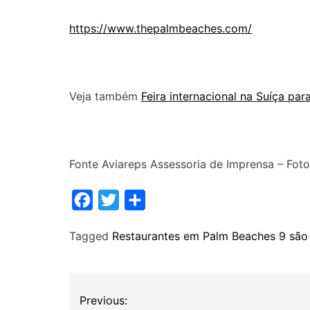
https://www.thepalmbeaches.com/
Veja também
Feira internacional na Suíça par
Fonte Aviareps Assessoria de Imprensa – Fot
F
T
S
a
w
h
Tagged
Restaurantes em Palm Beaches 9 são 
c
i
a
e
t
r
b
t
e
N
Previous:
o
e