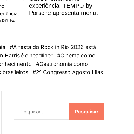
l
experiência: TEMPO by
o
Porsche apresenta menu
r
autoral inspirado na riqueza
m
dos ingredientes brasileiros
o
d
e
mia
#A festa do Rock in Rio 2026 está
 Harris é o headliner
#Cinema como
oconhecimento
#Gastronomia como
 brasileiros
#2º Congresso Agosto Lilás
P
e
s
q