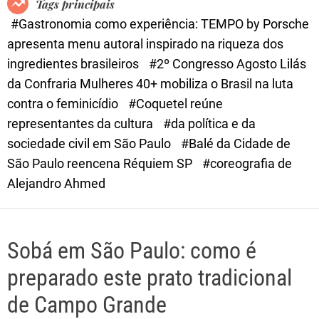
Tags principais
d
#Gastronomia como experiência: TEMPO by Porsche
e
apresenta menu autoral inspirado na riqueza dos
ingredientes brasileiros
#2º Congresso Agosto Lilás
da Confraria Mulheres 40+ mobiliza o Brasil na luta
contra o feminicídio
#Coquetel reúne
representantes da cultura
#da política e da
sociedade civil em São Paulo
#Balé da Cidade de
São Paulo reencena Réquiem SP
#coreografia de
Alejandro Ahmed
Sobá em São Paulo: como é
preparado este prato tradicional
de Campo Grande