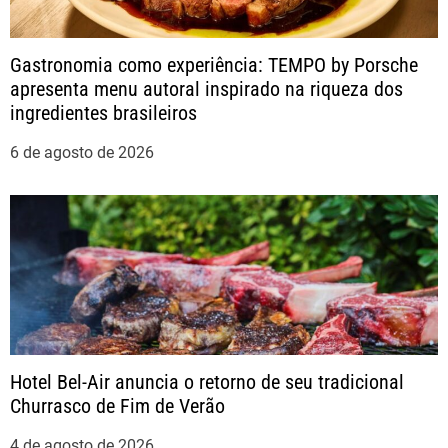
ã
o
Gastronomia como experiência: TEMPO by Porsche
apresenta menu autoral inspirado na riqueza dos
d
ingredientes brasileiros
e
6 de agosto de 2026
P
o
s
t
Hotel Bel-Air anuncia o retorno de seu tradicional
Churrasco de Fim de Verão
4 de agosto de 2026