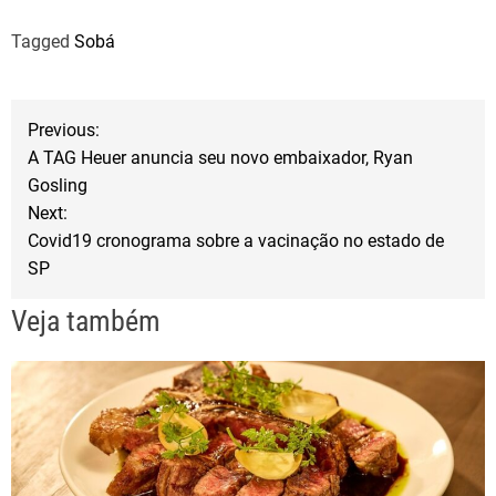
a
w
h
Tagged
Sobá
c
i
a
e
t
r
b
t
e
N
Previous:
o
e
A TAG Heuer anuncia seu novo embaixador, Ryan
a
o
r
Gosling
Next:
k
v
Covid19 cronograma sobre a vacinação no estado de
SP
e
Veja também
g
a
ç