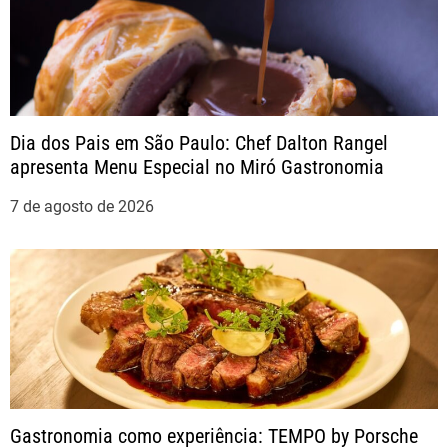
ç
ã
o
Dia dos Pais em São Paulo: Chef Dalton Rangel
apresenta Menu Especial no Miró Gastronomia
d
7 de agosto de 2026
e
P
o
s
t
Gastronomia como experiência: TEMPO by Porsche