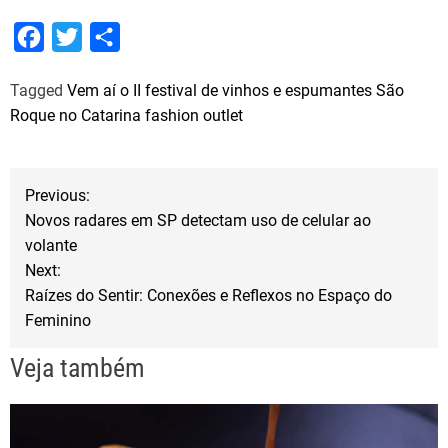
F
T
S
a
w
h
Tagged
Vem aí o II festival de vinhos e espumantes São
c
i
a
Roque no Catarina fashion outlet
e
t
r
b
t
e
N
o
e
Previous:
o
r
Novos radares em SP detectam uso de celular ao
a
volante
k
Next:
v
Raízes do Sentir: Conexões e Reflexos no Espaço do
Feminino
e
Veja também
g
a