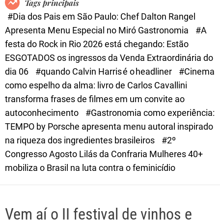
Tags principais
d
#Dia dos Pais em São Paulo: Chef Dalton Rangel
e
Apresenta Menu Especial no Miró Gastronomia
#A
festa do Rock in Rio 2026 está chegando: Estão
ESGOTADOS os ingressos da Venda Extraordinária do
dia 06
#quando Calvin Harris é o headliner
#Cinema
como espelho da alma: livro de Carlos Cavallini
transforma frases de filmes em um convite ao
autoconhecimento
#Gastronomia como experiência:
TEMPO by Porsche apresenta menu autoral inspirado
na riqueza dos ingredientes brasileiros
#2º
Congresso Agosto Lilás da Confraria Mulheres 40+
mobiliza o Brasil na luta contra o feminicídio
Vem aí o II festival de vinhos e