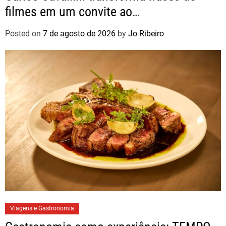
filmes em um convite ao
autoconhecimento
Posted on
7 de agosto de 2026
by
Jo Ribeiro
Viagens e Gastronomia