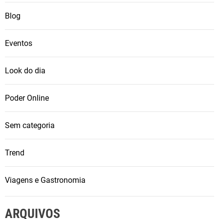
o
Blog
s
n
o
Eventos
p
a
Look do dia
l
c
Poder Online
o
i
Sem categoria
c
ô
Trend
n
i
c
Viagens e Gastronomia
o
d
ARQUIVOS
a