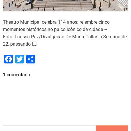
c
o
s
Theatro Municipal celebra 114 anos: relembre cinco
c
momentos históricos no palco icônico da cidade –
o
Foto: Larissa Paz/Divulgação De Maria Callas à Semana de
m
22, passando […]
p
a
F
T
S
t
a
w
h
r
e
1 comentário
c
i
a
o
m
e
t
r
c
T
b
t
e
í
h
n
o
e
e
i
a
o
r
o
t
k
d
r
P