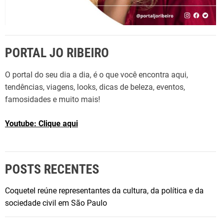
M
1
o
4
n
a
t
n
PORTAL JO RIBEIRO
e
o
s
O portal do seu dia a dia, é o que você encontra aqui,
:
tendências, viagens, looks, dicas de beleza, eventos,
r
famosidades e muito mais!
e
l
Youtube: Clique aqui
e
m
b
r
POSTS RECENTES
e
c
Coquetel reúne representantes da cultura, da política e da
i
sociedade civil em São Paulo
n