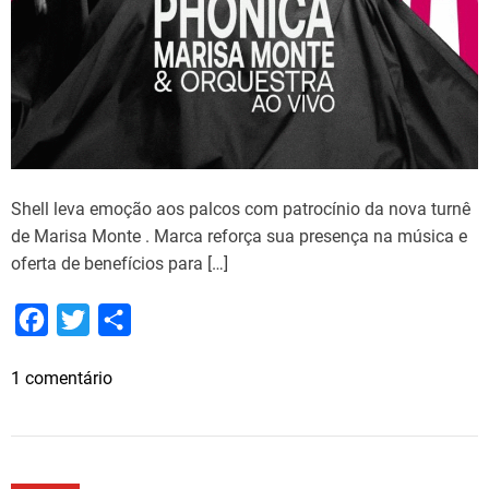
Shell leva emoção aos palcos com patrocínio da nova turnê
de Marisa Monte . Marca reforça sua presença na música e
oferta de benefícios para […]
F
T
S
a
w
h
e
1 comentário
c
i
a
m
e
t
r
S
b
t
e
h
o
e
e