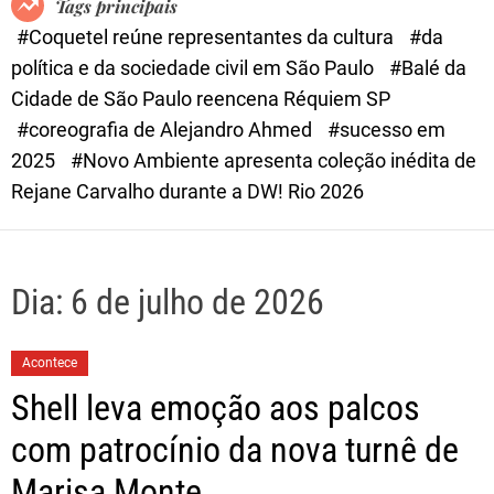
Tags principais
d
#Coquetel reúne representantes da cultura
#da
e
política e da sociedade civil em São Paulo
#Balé da
Cidade de São Paulo reencena Réquiem SP
#coreografia de Alejandro Ahmed
#sucesso em
2025
#Novo Ambiente apresenta coleção inédita de
Rejane Carvalho durante a DW! Rio 2026
Dia:
6 de julho de 2026
Acontece
Shell leva emoção aos palcos
com patrocínio da nova turnê de
Marisa Monte