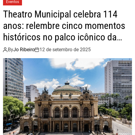
Eventos
l
o
r
Theatro Municipal celebra 114
l
k
l
anos: relembre cinco momentos
e
históricos no palco icônico da
v
a
cidade
By
Jo Ribeiro
12 de setembro de 2025
e
m
o
ç
ã
o
a
o
s
p
a
l