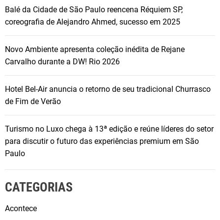
c
Balé da Cidade de São Paulo reencena Réquiem SP,
o
coreografia de Alejandro Ahmed, sucesso em 2025
m
o
Novo Ambiente apresenta coleção inédita de Rejane
m
Carvalho durante a DW! Rio 2026
e
n
Hotel Bel-Air anuncia o retorno de seu tradicional Churrasco
t
de Fim de Verão
o
s
h
Turismo no Luxo chega à 13ª edição e reúne líderes do setor
i
para discutir o futuro das experiências premium em São
s
Paulo
t
ó
CATEGORIAS
r
i
Acontece
c