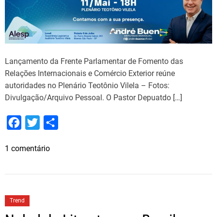
Lançamento da Frente Parlamentar de Fomento das
Relações Internacionais e Comércio Exterior reúne
autoridades no Plenário Teotônio Vilela – Fotos:
Divulgação/Arquivo Pessoal. O Pastor Depuatdo […]
F
T
S
a
w
h
e
1 comentário
c
i
a
m
e
t
r
L
b
t
e
a
o
e
n
Trend
ç
o
r