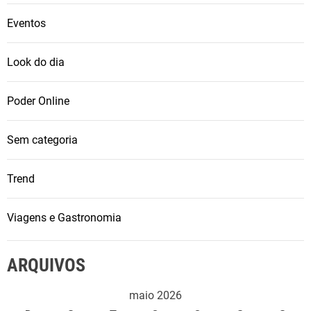
e
e
s
Eventos
s
p
n
5
Look do dia
o
0
P
A
l
Poder Online
n
e
o
n
Sem categoria
s
á
r
Trend
i
o
Viagens e Gastronomia
T
e
o
ARQUIVOS
t
ô
maio 2026
n