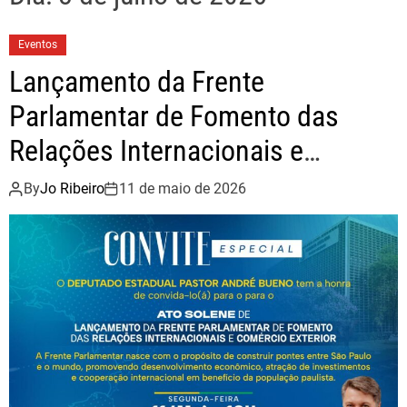
Eventos
Lançamento da Frente
Parlamentar de Fomento das
Relações Internacionais e
Comércio Exterior reúne
By
Jo Ribeiro
11 de maio de 2026
autoridades no Plenário Teotônio
Vilela