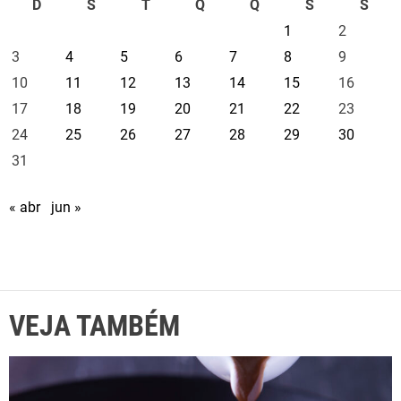
D
S
T
Q
Q
S
S
i
1
2
o
3
4
5
6
7
8
9
V
10
11
12
13
14
15
16
i
l
17
18
19
20
21
22
23
e
24
25
26
27
28
29
30
l
31
a
« abr
jun »
VEJA TAMBÉM