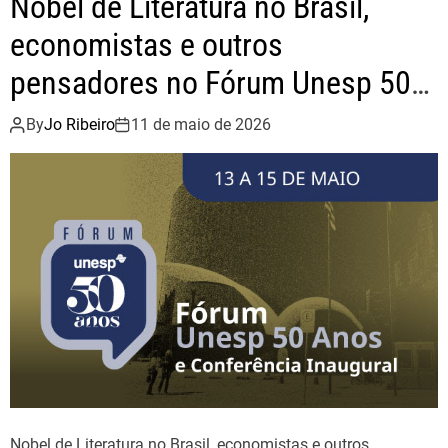
Nobel de Literatura no Brasil,
a
k
m
economistas e outros
e
pensadores no Fórum Unesp 50
n
t
Anos
By
Jo Ribeiro
11 de maio de 2026
o
d
a
F
r
e
n
t
e
P
a
r
l
Nobel de Literatura no Brasil, economistas e outros