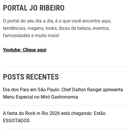
c
o
PORTAL JO RIBEIRO
o
n
n
a
O portal do seu dia a dia, é o que você encontra aqui,
o
i
tendências, viagens, looks, dicas de beleza, eventos,
m
s
famosidades e muito mais!
i
e
s
C
Youtube: Clique aqui
t
o
a
m
s
é
e
POSTS RECENTES
r
o
c
u
Dia dos Pais em São Paulo: Chef Dalton Rangel apresenta
i
t
Menu Especial no Miró Gastronomia
o
r
E
o
A festa do Rock in Rio 2026 está chegando: Estão
x
s
ESGOTADOS
t
p
e