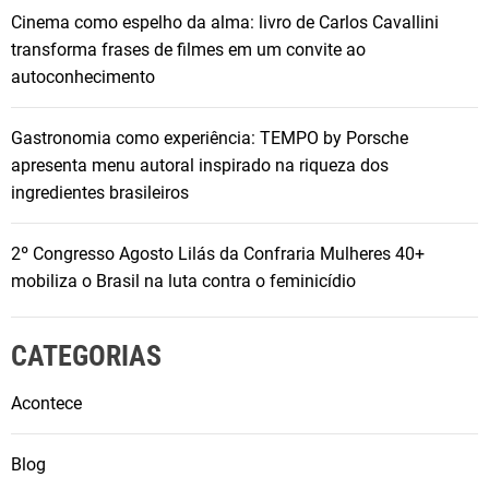
e
r
Cinema como espelho da alma: livro de Carlos Cavallini
n
i
transforma frases de filmes em um convite ao
s
o
autoconhecimento
a
r
d
r
Gastronomia como experiência: TEMPO by Porsche
o
e
apresenta menu autoral inspirado na riqueza dos
r
ú
ingredientes brasileiros
e
n
s
e
n
2º Congresso Agosto Lilás da Confraria Mulheres 40+
a
o
mobiliza o Brasil na luta contra o feminicídio
u
F
t
ó
o
CATEGORIAS
r
r
u
i
Acontece
m
d
U
a
Blog
n
d