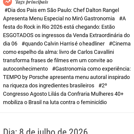
Tags principais
d
#Dia dos Pais em São Paulo: Chef Dalton Rangel
e
Apresenta Menu Especial no Miró Gastronomia
#A
festa do Rock in Rio 2026 está chegando: Estão
ESGOTADOS os ingressos da Venda Extraordinária do
dia 06
#quando Calvin Harris é o headliner
#Cinema
como espelho da alma: livro de Carlos Cavallini
transforma frases de filmes em um convite ao
autoconhecimento
#Gastronomia como experiência:
TEMPO by Porsche apresenta menu autoral inspirado
na riqueza dos ingredientes brasileiros
#2º
Congresso Agosto Lilás da Confraria Mulheres 40+
mobiliza o Brasil na luta contra o feminicídio
Dia:
8 de julho de 2026