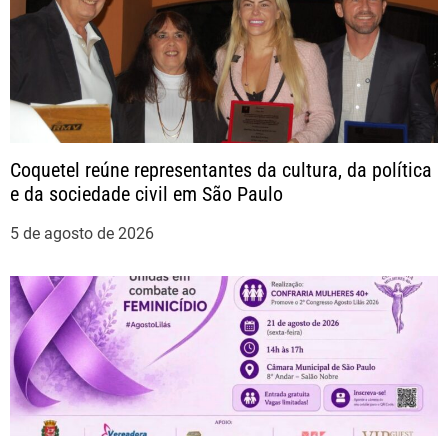
a
ç
ã
o
Coquetel reúne representantes da cultura, da política
e da sociedade civil em São Paulo
d
5 de agosto de 2026
e
P
o
s
t