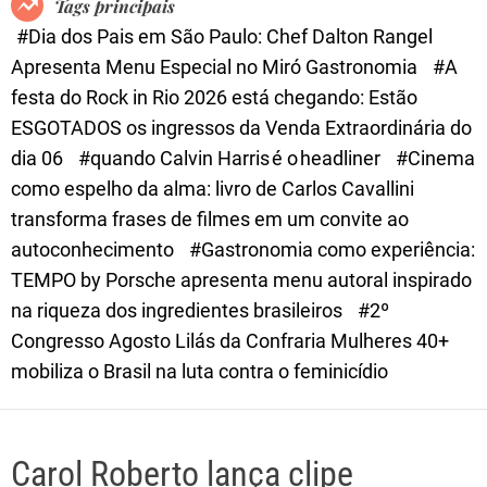
Tags principais
d
#Dia dos Pais em São Paulo: Chef Dalton Rangel
e
Apresenta Menu Especial no Miró Gastronomia
#A
festa do Rock in Rio 2026 está chegando: Estão
ESGOTADOS os ingressos da Venda Extraordinária do
dia 06
#quando Calvin Harris é o headliner
#Cinema
como espelho da alma: livro de Carlos Cavallini
transforma frases de filmes em um convite ao
autoconhecimento
#Gastronomia como experiência:
TEMPO by Porsche apresenta menu autoral inspirado
na riqueza dos ingredientes brasileiros
#2º
Congresso Agosto Lilás da Confraria Mulheres 40+
mobiliza o Brasil na luta contra o feminicídio
Carol Roberto lança clipe