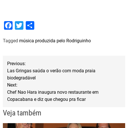
F
T
S
a
w
h
Tagged
música produzida pelo Rodriguinho
c
i
a
e
t
r
b
t
e
N
Previous:
o
e
Las Gringas saúda o verão com moda praia
a
o
r
biodegradável
Next:
k
v
Chef Nao Hara inaugura novo restaurante em
Copacabana e diz que chegou pra ficar
e
Veja também
g