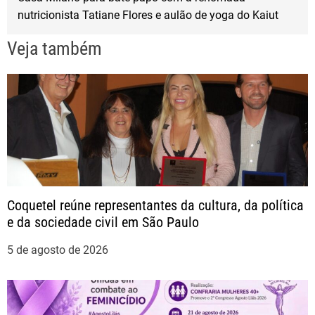
e
nutricionista Tatiane Flores e aulão de yoga do Kaiut
g
Veja também
a
ç
ã
o
Coquetel reúne representantes da cultura, da política
d
e da sociedade civil em São Paulo
e
5 de agosto de 2026
P
o