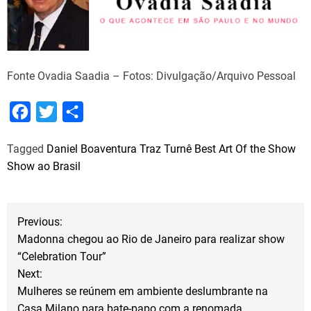
Fonte Ovadia Saadia – Fotos: Divulgação/Arquivo Pessoal
F
T
S
a
w
h
Tagged
Daniel Boaventura Traz Turnê Best Art Of the Show
c
i
a
Show ao Brasil
e
t
r
b
t
e
N
o
e
Previous:
o
r
Madonna chegou ao Rio de Janeiro para realizar show
a
“Celebration Tour”
k
Next:
v
Mulheres se reúnem em ambiente deslumbrante na
Casa Milano para bate-papo com a renomada