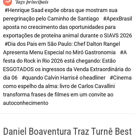
Tags principais
d
#Henrique Saad expõe obras que mostram sua
e
peregrinação pelo Caminho de Santiago
#ApexBrasil
aposta no crescimento das oportunidades para
exportações de proteína animal durante o SIAVS 2026
#Dia dos Pais em São Paulo: Chef Dalton Rangel
Apresenta Menu Especial no Miró Gastronomia
#A
festa do Rock in Rio 2026 está chegando: Estão
ESGOTADOS os ingressos da Venda Extraordinária do
dia 06
#quando Calvin Harris é o headliner
#Cinema
como espelho da alma: livro de Carlos Cavallini
transforma frases de filmes em um convite ao
autoconhecimento
Daniel Boaventura Traz Turnê Best