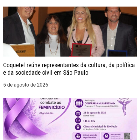
e
g
a
ç
ã
Coquetel reúne representantes da cultura, da política
e da sociedade civil em São Paulo
o
5 de agosto de 2026
d
e
P
o