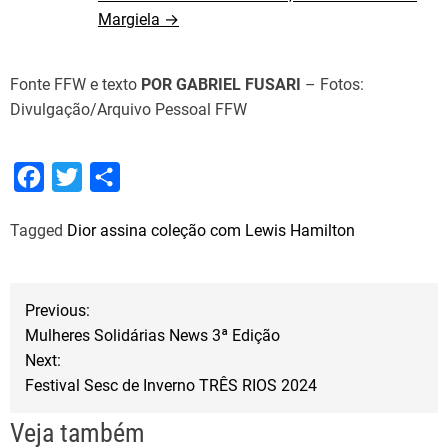
Margiela →
Fonte FFW e texto
POR GABRIEL FUSARI
– Fotos:
Divulgação/Arquivo Pessoal FFW
F
T
S
a
w
h
Tagged
Dior assina coleção com Lewis Hamilton
c
i
a
e
t
r
b
t
e
N
Previous:
o
e
Mulheres Solidárias News 3ª Edição
a
o
r
Next:
Festival Sesc de Inverno TRÊS RIOS 2024
k
v
Veja também