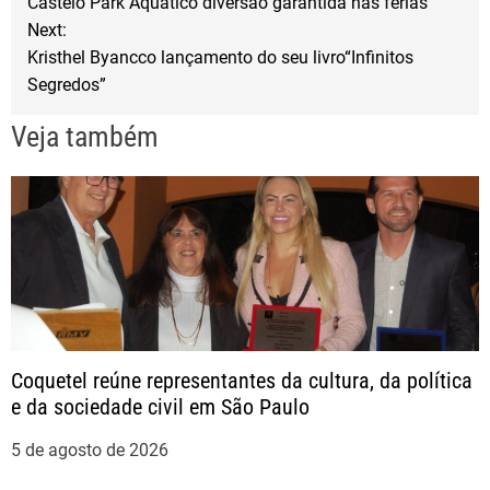
Castelo Park Aquático diversão garantida nas férias
a
o
r
Next:
Kristhel Byancco lançamento do seu livro“Infinitos
k
v
Segredos”
e
Veja também
g
a
ç
ã
Coquetel reúne representantes da cultura, da política
o
e da sociedade civil em São Paulo
d
5 de agosto de 2026