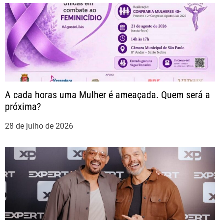
e
P
o
s
t
A cada horas uma Mulher é ameaçada. Quem será a
próxima?
28 de julho de 2026