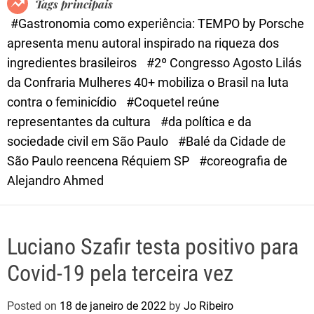
Tags principais
d
#Gastronomia como experiência: TEMPO by Porsche
e
apresenta menu autoral inspirado na riqueza dos
ingredientes brasileiros
#2º Congresso Agosto Lilás
da Confraria Mulheres 40+ mobiliza o Brasil na luta
contra o feminicídio
#Coquetel reúne
representantes da cultura
#da política e da
sociedade civil em São Paulo
#Balé da Cidade de
São Paulo reencena Réquiem SP
#coreografia de
Alejandro Ahmed
Luciano Szafir testa positivo para
Covid-19 pela terceira vez
Posted on
18 de janeiro de 2022
by
Jo Ribeiro