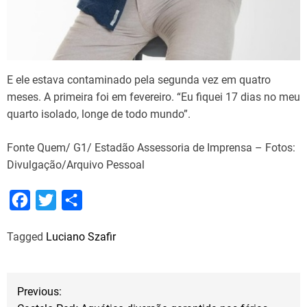
E ele estava contaminado pela segunda vez em quatro
meses. A primeira foi em fevereiro. “Eu fiquei 17 dias no meu
quarto isolado, longe de todo mundo”.
Fonte Quem/ G1/ Estadão Assessoria de Imprensa – Fotos:
Divulgação/Arquivo Pessoal
F
T
S
a
w
h
Tagged
Luciano Szafir
c
i
a
e
t
r
b
t
e
N
Previous:
o
e