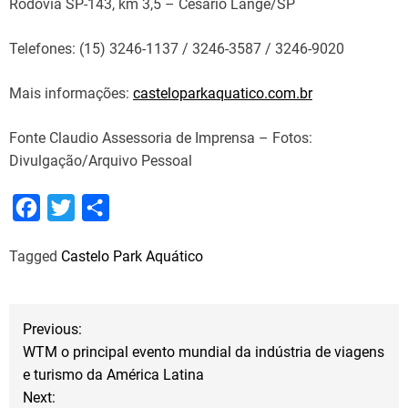
Rodovia SP-143, km 3,5 – Cesário Lange/SP
Telefones: (15) 3246-1137 / 3246-3587 / 3246-9020
Mais informações:
casteloparkaquatico.com.br
Fonte Claudio Assessoria de Imprensa – Fotos:
Divulgação/Arquivo Pessoal
F
T
S
a
w
h
Tagged
Castelo Park Aquático
c
i
a
e
t
r
b
t
e
N
Previous:
o
e
WTM o principal evento mundial da indústria de viagens
a
o
r
e turismo da América Latina
Next:
k