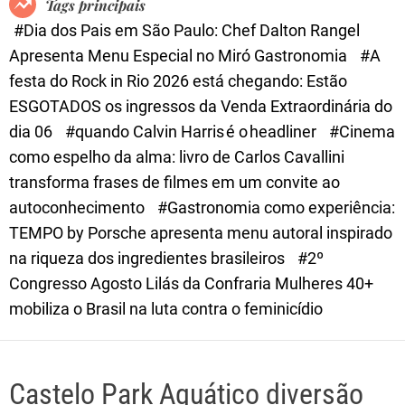
Tags principais
d
#Dia dos Pais em São Paulo: Chef Dalton Rangel
e
Apresenta Menu Especial no Miró Gastronomia
#A
festa do Rock in Rio 2026 está chegando: Estão
ESGOTADOS os ingressos da Venda Extraordinária do
dia 06
#quando Calvin Harris é o headliner
#Cinema
como espelho da alma: livro de Carlos Cavallini
transforma frases de filmes em um convite ao
autoconhecimento
#Gastronomia como experiência:
TEMPO by Porsche apresenta menu autoral inspirado
na riqueza dos ingredientes brasileiros
#2º
Congresso Agosto Lilás da Confraria Mulheres 40+
mobiliza o Brasil na luta contra o feminicídio
Castelo Park Aquático diversão