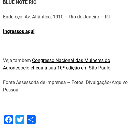
BLUE NOTE RIO
Endereço: Av. Atlântica, 1910 – Rio de Janeiro – RJ
Ingressos aqui
Veja também
Congresso Nacional das Mulheres do
Agronegócio chega à sua 10ª edição em São Paulo
Fonte Assessoria de Imprensa – Fotos: Divulgação/Arquivo
Pessoal
F
T
S
a
w
h