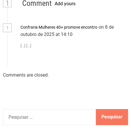
1
Comment
Add yours
on 8 de
Confraria Mulheres 40+ promove encontro
1
outubro de 2025 at 14:10
[…] […]
Comments are closed.
P
e
s