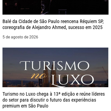
o
Balé da Cidade de São Paulo reencena Réquiem SP,
d
coreografia de Alejandro Ahmed, sucesso em 2025
e
5 de agosto de 2026
P
o
s
t
Turismo no Luxo chega à 13ª edição e reúne líderes
do setor para discutir o futuro das experiências
premium em São Paulo