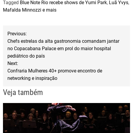
Tagged
Blue Note Rio recebe shows de Yumi Park
,
Luã Yvys
,
c
i
a
Mafalda Minnozzi e mais
e
t
r
b
t
e
N
o
e
Previous:
o
r
Chefs estrelas da alta gastronomia comandam jantar
a
no Copacabana Palace em prol do maior hospital
k
pediátrico do país
v
Next:
Confraria Mulheres 40+ promove encontro de
e
networking e inspiração
g
Veja também
a
ç
ã