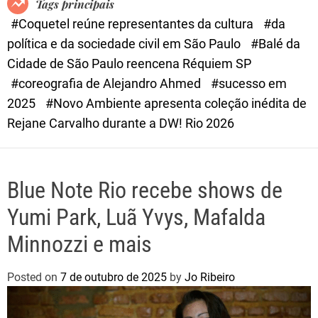
Tags principais
d
#Coquetel reúne representantes da cultura
#da
e
política e da sociedade civil em São Paulo
#Balé da
Cidade de São Paulo reencena Réquiem SP
#coreografia de Alejandro Ahmed
#sucesso em
2025
#Novo Ambiente apresenta coleção inédita de
Rejane Carvalho durante a DW! Rio 2026
Blue Note Rio recebe shows de
Yumi Park, Luã Yvys, Mafalda
Minnozzi e mais
Posted on
7 de outubro de 2025
by
Jo Ribeiro