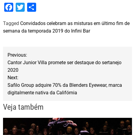
F
T
S
a
w
h
Tagged
Convidados celebram as misturas em último fim de
c
i
a
semana da temporada 2019 do Infini Bar
e
t
r
b
t
e
N
o
e
Previous:
o
r
Cantor Junior Villa promete ser destaque do sertanejo
a
2020
k
Next:
v
Safilo Group adquire 70% da Blenders Eyewear, marca
digitalmente nativa da Califórnia
e
Veja também
g
a