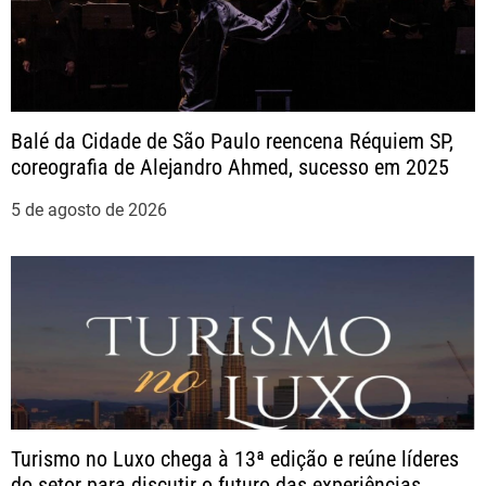
ç
ã
o
Balé da Cidade de São Paulo reencena Réquiem SP,
coreografia de Alejandro Ahmed, sucesso em 2025
d
5 de agosto de 2026
e
P
o
s
t
Turismo no Luxo chega à 13ª edição e reúne líderes
do setor para discutir o futuro das experiências