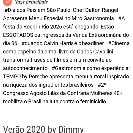
Tags principais
d
#Dia dos Pais em São Paulo: Chef Dalton Rangel
e
Apresenta Menu Especial no Miró Gastronomia
#A
festa do Rock in Rio 2026 está chegando: Estão
ESGOTADOS os ingressos da Venda Extraordinária do
dia 06
#quando Calvin Harris é o headliner
#Cinema
como espelho da alma: livro de Carlos Cavallini
transforma frases de filmes em um convite ao
autoconhecimento
#Gastronomia como experiência:
TEMPO by Porsche apresenta menu autoral inspirado
na riqueza dos ingredientes brasileiros
#2º
Congresso Agosto Lilás da Confraria Mulheres 40+
mobiliza o Brasil na luta contra o feminicídio
Verão 2020 by Dimmy