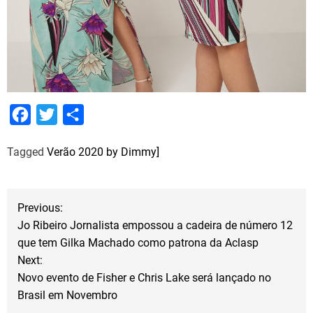
F
T
S
a
w
h
Tagged
Verão 2020 by Dimmy]
c
i
a
e
t
r
b
t
e
N
Previous:
o
e
Jo Ribeiro Jornalista empossou a cadeira de número 12
a
o
r
que tem Gilka Machado como patrona da Aclasp
Next:
k
v
Novo evento de Fisher e Chris Lake será lançado no
Brasil em Novembro
e