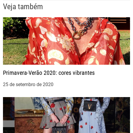
Veja também
g
a
ç
ã
o
Primavera-Verão 2020: cores vibrantes
d
25 de setembro de 2020
e
P
o