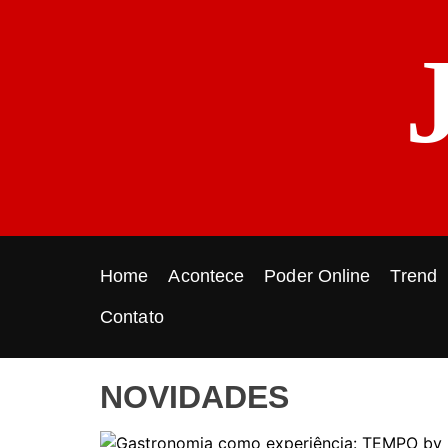
S
k
i
p
t
o
c
o
n
t
e
Home
Acontece
Poder Online
Trend
n
t
Contato
NOVIDADES