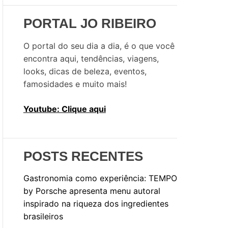
i
s
PORTAL JO RIBEIRO
a
r
O portal do seu dia a dia, é o que você
p
encontra aqui, tendências, viagens,
o
looks, dicas de beleza, eventos,
r
famosidades e muito mais!
:
Youtube: Clique aqui
POSTS RECENTES
Gastronomia como experiência: TEMPO
by Porsche apresenta menu autoral
inspirado na riqueza dos ingredientes
brasileiros