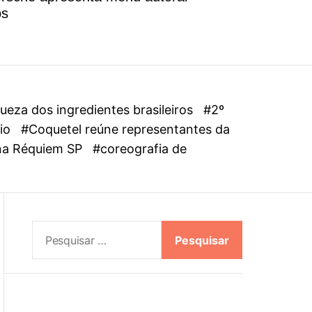
l
os
o
r
m
o
d
e
eza dos ingredientes brasileiros
#2º
dio
#Coquetel reúne representantes da
ena Réquiem SP
#coreografia de
P
e
s
q
u