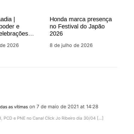
adia |
Honda marca presença
poder e
no Festival do Japão
elebrações
2026
am a cena
 de 2026
8 de julho de 2026
ista
on 7 de maio de 2021 at 14:28
das as vítimas
, PCD e PNE no Canal Click Jo Ribeiro dia 30/04 […]