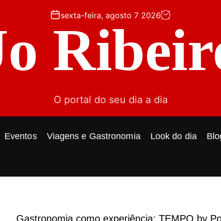
sexta-feira, agosto 7 2026
Jo Ribeir
O portal do seu dia a dia
Eventos
Viagens e Gastronomia
Look do dia
Blo
Gastronomia como experiência: TEMPO by Po