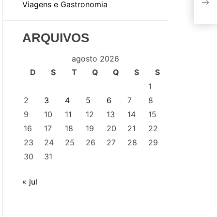
em 
Viagens e Gastronomia
ARQUIVOS
agosto 2026
D
S
T
Q
Q
S
S
1
2
3
4
5
6
7
8
9
10
11
12
13
14
15
16
17
18
19
20
21
22
23
24
25
26
27
28
29
30
31
« jul