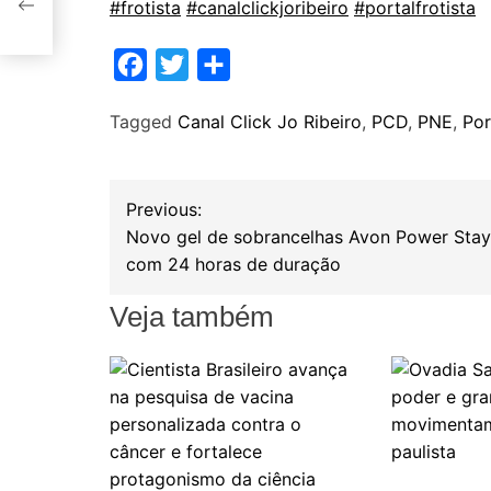
#frotista
​
#canalclickjoribeiro
​
#portalfrotista
F
T
S
a
w
h
Tagged
Canal Click Jo Ribeiro
,
PCD
,
PNE
,
Por
c
i
a
e
t
r
b
t
e
N
Previous:
o
e
Novo gel de sobrancelhas Avon Power Stay
a
o
r
com 24 horas de duração
k
v
Veja também
e
g
a