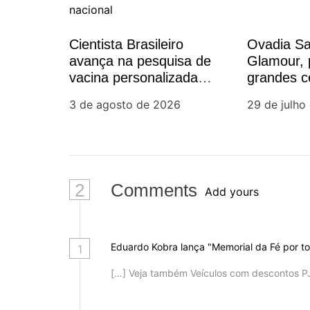
ç
Cientista Brasileiro
Ovadia Sa
ã
avança na pesquisa de
Glamour, 
vacina personalizada
grandes c
o
contra o câncer e
moviment
3 de agosto de 2026
29 de julho
fortalece protagonismo
social paul
d
da ciência nacional
e
P
2
Comments
Add yours
o
s
Eduardo Kobra lança "Memorial da Fé por to
1
[…] Veja também Veículos com descontos PJ
t