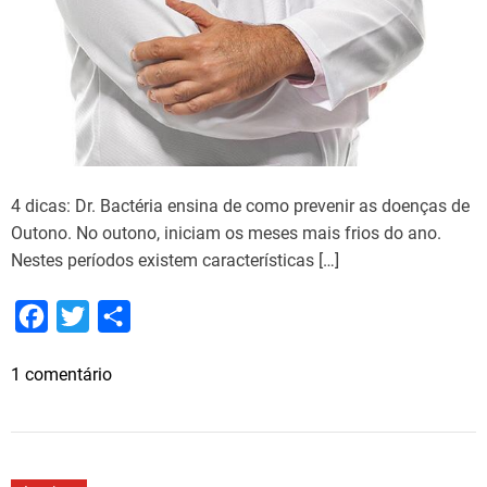
i
g
i
t
a
l
D
e
4 dicas: Dr. Bactéria ensina de como prevenir as doenças de
s
Outono. No outono, iniciam os meses mais frios do ano.
t
Nestes períodos existem características […]
a
q
F
T
S
u
a
w
h
e
e
1 comentário
c
i
a
E
m
d
e
t
r
4
i
b
t
e
d
ç
o
e
i