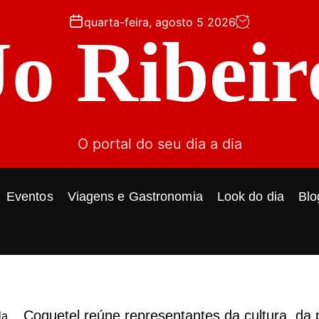
quarta-feira, agosto 5 2026
Jo Ribeir
O portal do seu dia a dia
Eventos
Viagens e Gastronomia
Look do dia
Blo
Coquetel reúne representantes da cultura, da p