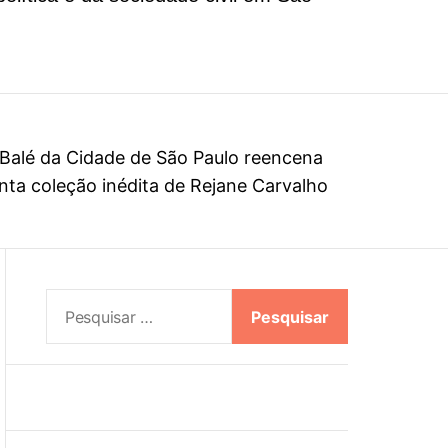
l
o
r
m
o
d
e
Balé da Cidade de São Paulo reencena
ta coleção inédita de Rejane Carvalho
P
e
s
q
u
i