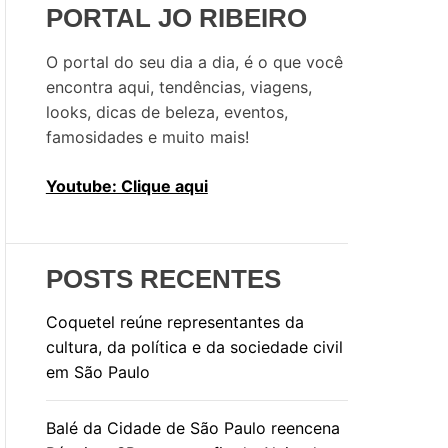
s
PORTAL JO RIBEIRO
a
r
O portal do seu dia a dia, é o que você
p
encontra aqui, tendências, viagens,
o
looks, dicas de beleza, eventos,
r
famosidades e muito mais!
:
Youtube: Clique aqui
POSTS RECENTES
Coquetel reúne representantes da
cultura, da política e da sociedade civil
em São Paulo
Balé da Cidade de São Paulo reencena