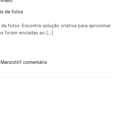
mment
i
a
d
 de fotos. Encontra solução criativa para aproximar
ú
tos foram enviadas ao […]
v
i
d
a
e
 Manzotti
1 comentário
s
m
s
P
o
e
b
R
r
e
e
g
o
i
c
n
o
a
r