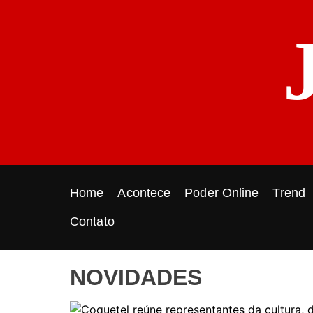
S
k
i
p
t
o
c
o
n
t
e
Home
Acontece
Poder Online
Trend
n
t
Contato
NOVIDADES