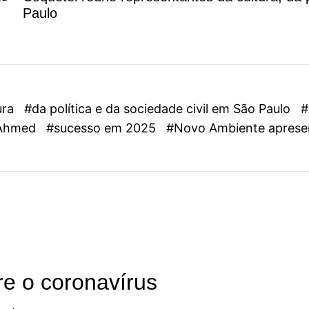
Paulo
ura
#da política e da sociedade civil em São Paulo
#
o Ahmed
#sucesso em 2025
#Novo Ambiente apresen
re o coronavírus