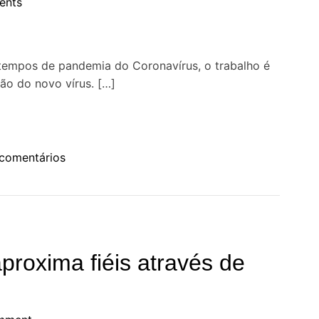
ents
 tempos de pandemia do Coronavírus, o trabalho é
ão do novo vírus. […]
e
comentários
m
D
r
B
a
proxima fiéis através de
c
t
é
r