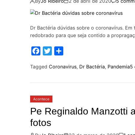
By
Jo Ribeiro
2 de abril de 2020
5 comm
Dr Bactéria dúvidas sobre o coronavírus. Em
redobrado para que seja contido a propragaç
F
T
S
a
w
h
Tagged
Coronavirus
,
Dr Bactéria
,
Pandemia
5 
c
i
a
e
t
r
b
t
e
o
e
Acontece
o
r
Pe Reginaldo Manzotti a
k
fotos