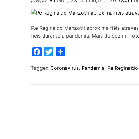
By
Jo Ribeiro
23 de março de 2020
1 co
P.e Reginaldo Manzotti aproxima fiéis através
fiéis durante a pandemia. Mais de dez mil fo
F
T
S
a
w
h
Tagged
Coronavirus
,
Pandemia
,
Pe Reginaldo
c
i
a
e
t
r
b
t
e
o
e
o
r
k