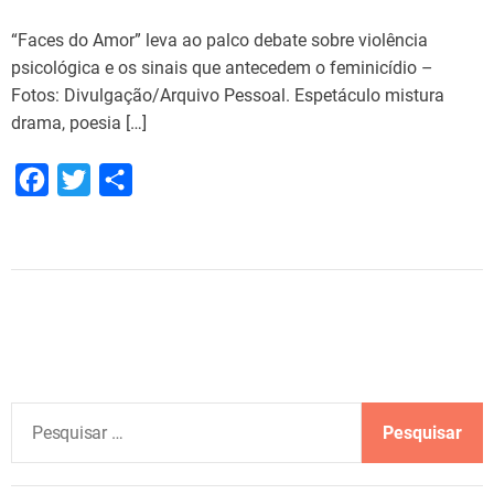
“Faces do Amor” leva ao palco debate sobre violência
psicológica e os sinais que antecedem o feminicídio –
Fotos: Divulgação/Arquivo Pessoal. Espetáculo mistura
drama, poesia […]
F
T
S
a
w
h
c
i
a
e
t
r
b
t
e
o
e
o
r
k
P
e
s