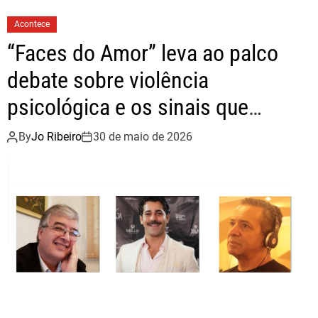
Acontece
“Faces do Amor” leva ao palco
debate sobre violência
psicológica e os sinais que
antecedem o feminicídio
By
Jo Ribeiro
30 de maio de 2026