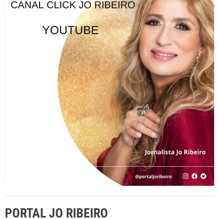
s
a
r
p
o
r
:
PORTAL JO RIBEIRO