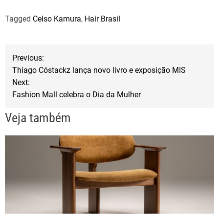
a
w
h
Tagged
Celso Kamura
,
Hair Brasil
c
i
a
e
t
r
b
t
e
N
Previous:
o
e
Thiago Cóstackz lança novo livro e exposição MIS
a
o
r
Next:
Fashion Mall celebra o Dia da Mulher
k
v
Veja também
e
g
a
ç