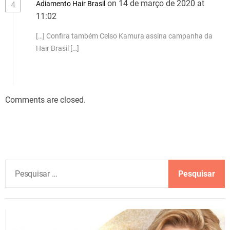
on 14 de março de 2020 at
Adiamento Hair Brasil
4
11:02
[…] Confira também Celso Kamura assina campanha da
Hair Brasil […]
Comments are closed.
P
e
s
q
u
i