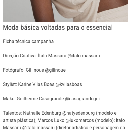
Moda básica voltadas para o essencial
Ficha técnica campanha
Direção Criativa: Ítalo Massaru @italo.massaru
Fotógrafo: Gil Inoue @gilinoue
Stylist: Karine Vilas Boas @kvilasboas
Make: Guilherme Casagrande @casagrandegui
Talentos: Nathalie Edenburg @natyedenburg (modelo e
artista plástica); Marcos Luko @lukomarcos (modelo); Italo
Massaru @italo.massaru (diretor artístico e personagem da