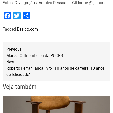
Fotos: Divulgação / Arquivo Pessoal – Gil Inoue @gilinoue
F
T
S
a
w
h
Tagged
Basico.com
c
i
a
e
t
r
b
t
e
N
Previous:
o
e
Marisa Orth participa da PUCRS
a
o
r
Next:
Roberto Ferrari lança livro ”10 anos de carreira, 10 anos
k
v
de felicidade”
e
Veja também
g
a