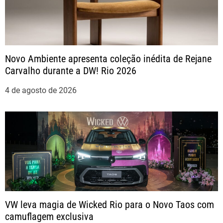
ç
ã
Novo Ambiente apresenta coleção inédita de Rejane
o
Carvalho durante a DW! Rio 2026
d
4 de agosto de 2026
e
P
o
s
t
VW leva magia de Wicked Rio para o Novo Taos com
camuflagem exclusiva