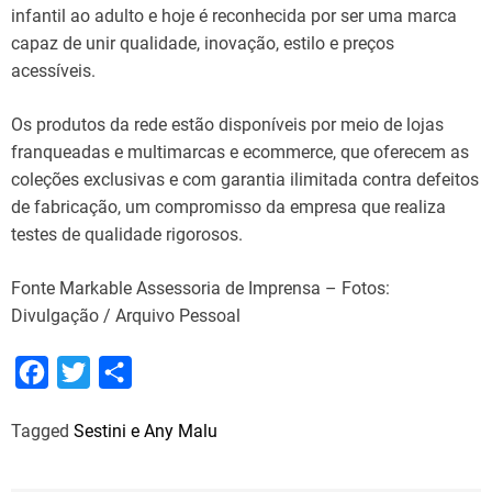
infantil ao adulto e hoje é reconhecida por ser uma marca
capaz de unir qualidade, inovação, estilo e preços
acessíveis.
Os produtos da rede estão disponíveis por meio de lojas
franqueadas e multimarcas e ecommerce, que oferecem as
coleções exclusivas e com garantia ilimitada contra defeitos
de fabricação, um compromisso da empresa que realiza
testes de qualidade rigorosos.
Fonte Markable Assessoria de Imprensa – Fotos:
Divulgação / Arquivo Pessoal
F
T
S
a
w
h
Tagged
Sestini e Any Malu
c
i
a
e
t
r