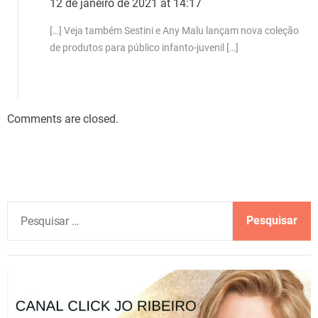
12 de janeiro de 2021 at 14:17
[…] Veja também Sestini e Any Malu lançam nova coleção
de produtos para público infanto-juvenil […]
Comments are closed.
P
e
s
q
u
i
s