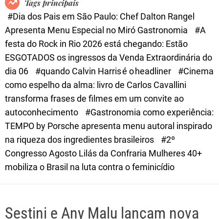
Tags principais
d
#Dia dos Pais em São Paulo: Chef Dalton Rangel
e
Apresenta Menu Especial no Miró Gastronomia
#A
festa do Rock in Rio 2026 está chegando: Estão
ESGOTADOS os ingressos da Venda Extraordinária do
dia 06
#quando Calvin Harris é o headliner
#Cinema
como espelho da alma: livro de Carlos Cavallini
transforma frases de filmes em um convite ao
autoconhecimento
#Gastronomia como experiência:
TEMPO by Porsche apresenta menu autoral inspirado
na riqueza dos ingredientes brasileiros
#2º
Congresso Agosto Lilás da Confraria Mulheres 40+
mobiliza o Brasil na luta contra o feminicídio
Sestini e Any Malu lançam nova