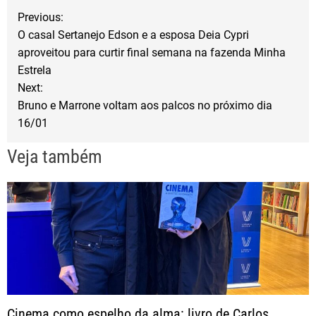
b
t
e
N
Previous:
o
e
O casal Sertanejo Edson e a esposa Deia Cypri
a
o
r
aproveitou para curtir final semana na fazenda Minha
Estrela
k
v
Next:
Bruno e Marrone voltam aos palcos no próximo dia
e
16/01
g
Veja também
a
ç
ã
o
Cinema como espelho da alma: livro de Carlos