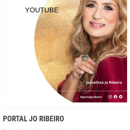
a
r
p
o
r
:
PORTAL JO RIBEIRO