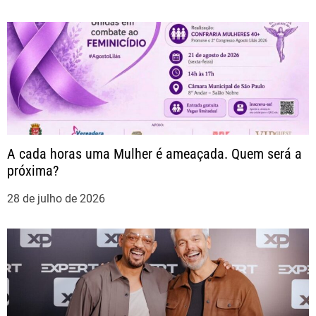
e
P
o
s
t
A cada horas uma Mulher é ameaçada. Quem será a
próxima?
28 de julho de 2026