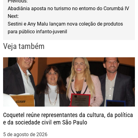
Previous:
o
e
Abadiânia aposta no turismo no entorno do Corumbá IV
a
o
r
Next:
Sestini e Any Malu lançam nova coleção de produtos
k
v
para público infanto-juvenil
e
Veja também
g
a
ç
ã
Coquetel reúne representantes da cultura, da política
o
e da sociedade civil em São Paulo
d
5 de agosto de 2026