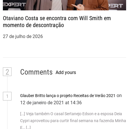
Otaviano Costa se encontra com Will Smith em
momento de descontração
27 de julho de 2026
2
Comments
Add yours
on
Glauber Britto lança o projeto Receitas de Verão 2021
1
12 de janeiro de 2021 at 14:36
[…] Veja também O casal Sertanejo Edson e a esposa Deia
Cypri aproveitou para curtir final semana na fazenda Minha
E… […]