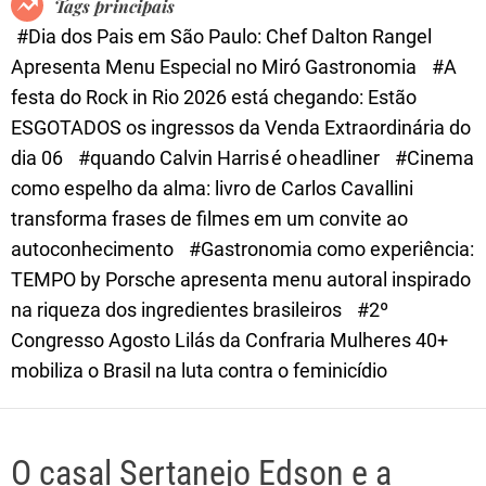
Tags principais
d
#Dia dos Pais em São Paulo: Chef Dalton Rangel
e
Apresenta Menu Especial no Miró Gastronomia
#A
festa do Rock in Rio 2026 está chegando: Estão
ESGOTADOS os ingressos da Venda Extraordinária do
dia 06
#quando Calvin Harris é o headliner
#Cinema
como espelho da alma: livro de Carlos Cavallini
transforma frases de filmes em um convite ao
autoconhecimento
#Gastronomia como experiência:
TEMPO by Porsche apresenta menu autoral inspirado
na riqueza dos ingredientes brasileiros
#2º
Congresso Agosto Lilás da Confraria Mulheres 40+
mobiliza o Brasil na luta contra o feminicídio
O casal Sertanejo Edson e a