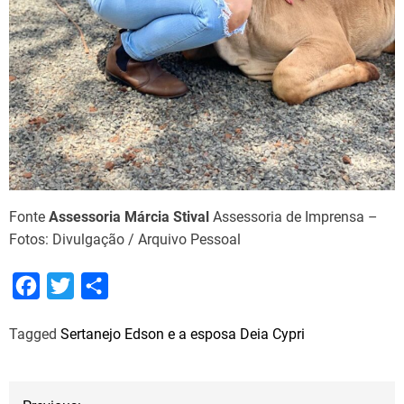
Fonte
Assessoria Márcia Stival
Assessoria de Imprensa –
Fotos: Divulgação / Arquivo Pessoal
F
T
S
a
w
h
Tagged
Sertanejo Edson e a esposa Deia Cypri
c
i
a
e
t
r
b
t
e
N