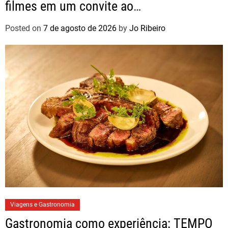
filmes em um convite ao
autoconhecimento
Posted on
7 de agosto de 2026
by
Jo Ribeiro
Viagens e Gastronomia
Gastronomia como experiência: TEMPO